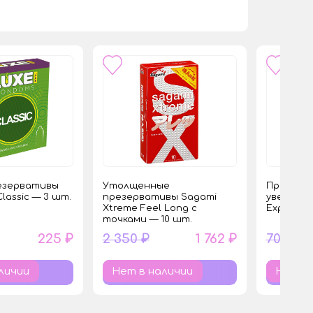
езервативы
Утолщенные
Презерв
Classic — 3 шт.
презервативы Sagami
увеличен
Xtreme Feel Long с
Expert Cl
точками — 10 шт.
225 ₽
2 350 ₽
1 762 ₽
700 ₽
личии
Нет в наличии
Нет в 