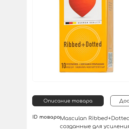
Описание товара
Дос
ID товара
Masculan Ribbed+Dotte
созданные для усилени