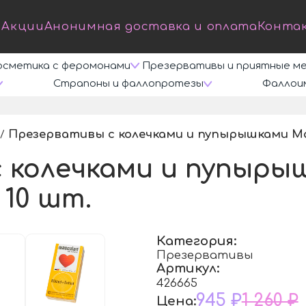
Акции
Анонимная доставка и оплата
Конта
осметика с феромонами
Презервативы и приятные м
Страпоны и фаллопротезы
Фаллои
Презервативы с колечками и пупырышками Mas
/
 колечками и пупыры
 10 шт.
Категория:
Презервативы
Артикул:
426665
945 ₽
1 260 ₽
Цена: