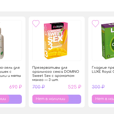
о-гель для
Презервативы для
Гладкие пр
ушек с
орального секса DOMINO
LUXE Royal 
или и мяты
Sweet Sex с ароматом
манго — 3 шт.
690 ₽
700 ₽
525 ₽
300 ₽
чии
Нет в наличии
Нет в на