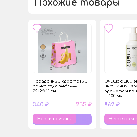
Похожие товары
Подарочный крафтовый
Очищающий эк
пакет «Для тебя» —
интимных игр
22×22×11 см.
ароматом ван
— 100 мл.
340 ₽
255 ₽
862 ₽
Нет в наличии
Нет в нали