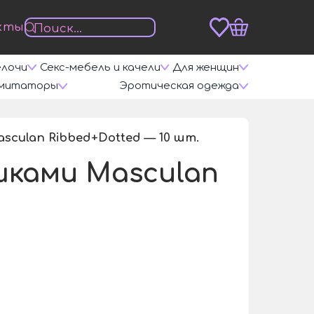
кты
елочи
Секс-мебель и качели
Для женщин
митаторы
Эротическая одежда
culan Ribbed+Dotted — 10 шт.
/
шками Masculan