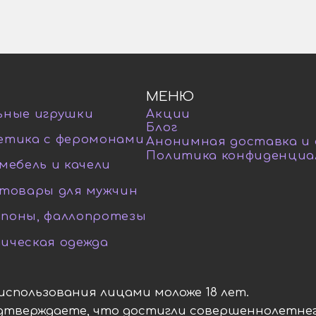
МЕНЮ
ьные игрушки
Акции
Блог
етика с феромонами
Анонимная доставка и
Политика конфиденциа
мебель и качели
-товары для мужчин
поны, фаллопротезы
ическая одежда
я использования лицами моложе 18 лет.
одтверждаете, что достигли совершеннолетнег