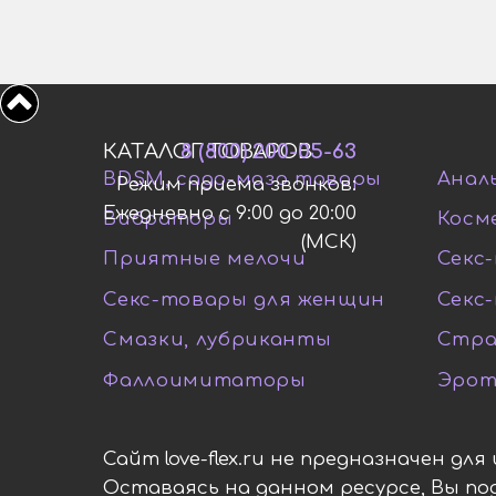
КАТАЛОГ ТОВАРОВ
8 (800) 200-05-63
BDSM, садо-мазо товары
Анал
Режим приема звонков:
Ежедневно с 9:00 до 20:00
Вибраторы
Косм
(МСК)
Приятные мелочи
Секс-
Секс-товары для женщин
Секс
Смазки, лубриканты
Стра
Фаллоимитаторы
Эрот
Сайт love-flex.ru не предназначен дл
Оставаясь на данном ресурсе, Вы п