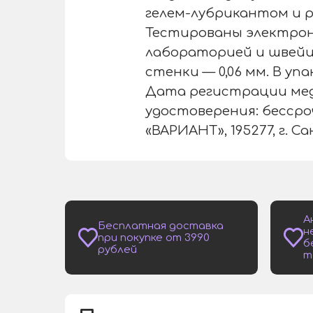
гелем-лубрикантом и р
Тестированы электрон
лабораторией и швейц
стенки — 0,06 мм. В уп
Дата регистрации меди
удостоверения: бесср
«ВАРИАНТ», 195277, г. С
А
Бесплатная доставка
н
при покупке от 3990
б
рублей
т