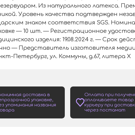
езервуаром. Из натурального латекса. Пре
икой. Уровень качества подтвержден неза
арским знаком соответствия SGS. Номина
аковке — 10 шт. — Регистрационное удостове
цинского изделия: 19.08.2024 г. — Срок де
очно — Представитель изготовителя медиц
анкт-Петербург, ул. Коммуны, д.67, литера Х
нонимная доставка в
Оплата при получен
епрозрачной упаковке,
оплачиваете товар
ез упоминания названия
курьеру при доставк
овара
через постамат