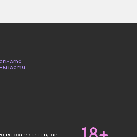
 оплата
льности
18+
о возраста и вправе