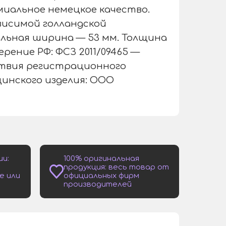
миальное немецкое качество.
висимой голландской
льная ширина — 53 мм. Толщина
рение РФ: ФСЗ 2011/09465 —
йствия регистрационного
инского изделия: ООО
ии:
100% оригинальная
продукция: весь товар от
е или
официальных фирм
производителей