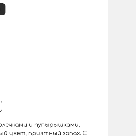
и
колечками и пупырышками,
ый цвет, приятный запах. С