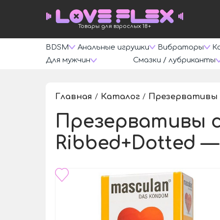
Товары для взрослых 18+
BDSM
Анальные игрушки
Вибраторы
К
Для мужчин
Смазки / лубриканты
Главная
Каталог
Презервативы
/
/
Презервативы с
Ribbed+Dotted —