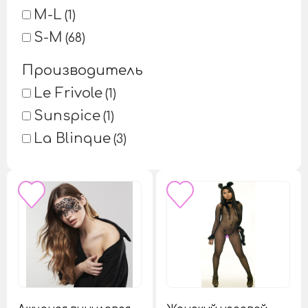
M-L
1
S-M
68
Производитель
Le Frivole
1
Sunspice
1
La Blinque
3