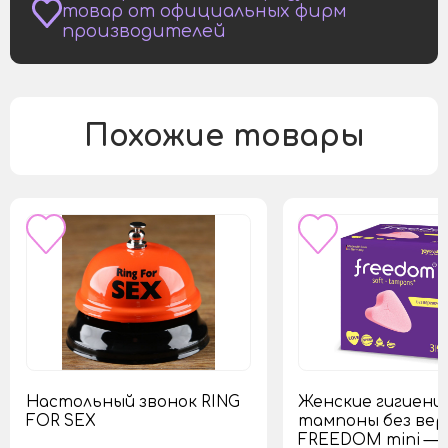
товар от официальных фирм
производителей
Похожие товары
Настольный звонок RING
Женские гигиени
FOR SEX
тампоны без вер
FREEDOM mini — 