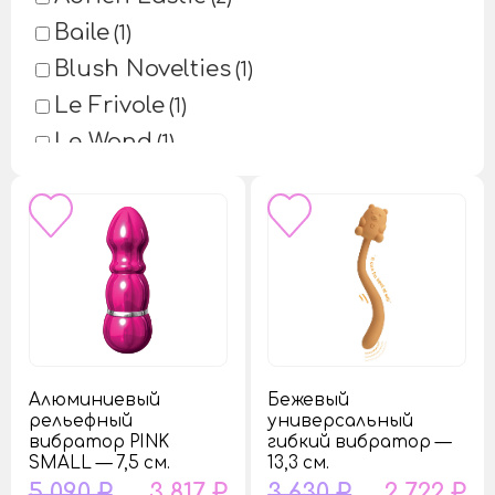
Baile
1
Blush Novelties
1
Le Frivole
1
Le Wand
1
NMC
1
Pipedream
1
Gender X
1
Алюминиевый
Бежевый
рельефный
универсальный
вибратор PINK
гибкий вибратор —
SMALL — 7,5 см.
13,3 см.
5 090 ₽
3 817 ₽
3 630 ₽
2 722 ₽