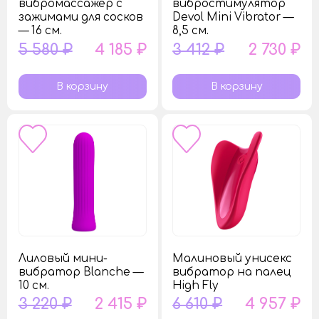
вибромассажёр с
вибростимулятор
зажимами для сосков
Devol Mini Vibrator —
— 16 см.
8,5 см.
5 580 ₽
4 185 ₽
3 412 ₽
2 730 ₽
Лиловый мини-
Малиновый унисекс
вибратор Blanche —
вибратор на палец
10 см.
High Fly
3 220 ₽
2 415 ₽
6 610 ₽
4 957 ₽