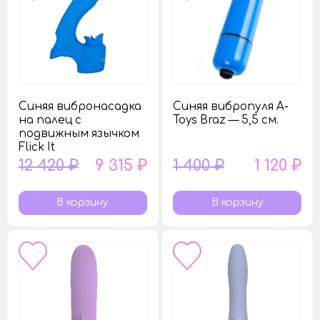
Синяя вибронасадка
Синяя вибропуля A-
на палец с
Toys Braz — 5,5 см.
подвижным язычком
Flick It
12 420 ₽
9 315 ₽
1 400 ₽
1 120 ₽