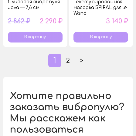
Сливовая вибропуля
Текстурированная
Java — 7,8 см.
насадка SPIRAL для le
Wand
2 862 ₽
2 290 ₽
3 140 ₽
1
2
>
Хотите правильно
заказать вибропулю?
Мы расскажем как
пользоваться