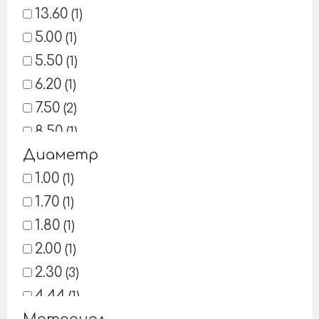
13.60
1
5.00
1
5.50
1
6.20
1
7.50
2
8.50
1
Диаметр
8.70
1
13.97
1.00
1
1
1.70
1
1.80
1
2.00
1
2.30
3
4.44
1