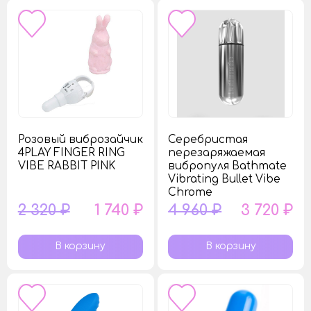
Розовый виброзайчик
Серебристая
4PLAY FINGER RING
перезаряжаемая
VIBE RABBIT PINK
вибропуля Bathmate
Vibrating Bullet Vibe
Chrome
2 320 ₽
1 740 ₽
4 960 ₽
3 720 ₽