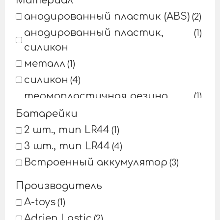
Материал
анодированный пластик (ABS)
2
анодированный пластик,
1
силикон
металл
1
силикон
4
термопластичная резина
1
(TPR)
Батарейки
термопластичный
1
2 шт., тип LR44
1
эластомер (TPE)
3 шт., тип LR44
4
Встроенный аккумулятор
3
Производитель
A-toys
1
Adrien Lastic
2