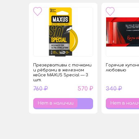
Презервативы с точками
Горячие купон
и рёбрами в железном
любовью
кейсе MAXUS Special — 3
шт.
760 ₽
570 ₽
340 ₽
Нет в наличии
Нет в нали