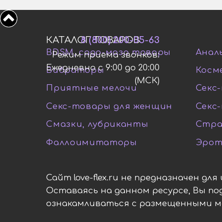
КАТАЛОГ ТОВАРОВ
8 (800) 200-05-63
BDSM, садо-мазо товары
Анал
Режим приема звонков:
Ежедневно с 9:00 до 20:00
Вибраторы
Косм
(МСК)
Приятные мелочи
Секс-
Секс-товары для женщин
Секс
Смазки, лубриканты
Стра
Фаллоимитаторы
Эрот
Сайт love-flex.ru не предназначен дл
Оставаясь на данном ресурсе, Вы п
ознакамливаться с размещенными 