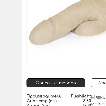
Описание товара
Дос
Производитель:
Fleshlight
Мягки
Диаметр (см):
3.80
матер
Длина (см):
17.00