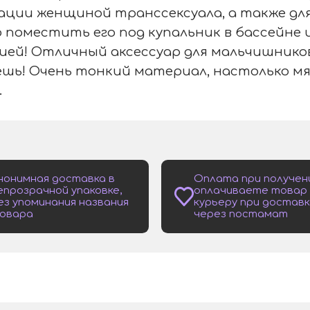
ции женщиной транссексуала, а также для
 поместить его под купальник в бассейне и
ией! Отличный аксессуар для мальчишников
ешь! Очень тонкий материал, настолько м
.
нонимная доставка в
Оплата при получен
епрозрачной упаковке,
оплачиваете товар
ез упоминания названия
курьеру при доставк
овара
через постамат