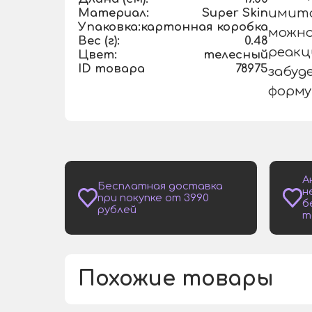
Материал:
Super Skin
имита
Упаковка:
картонная коробка
можно
Вес (г):
0.48
реакц
Цвет:
телесный
ID товара
78975
забуд
форму
А
Бесплатная доставка
н
при покупке от 3990
б
рублей
т
Похожие товары