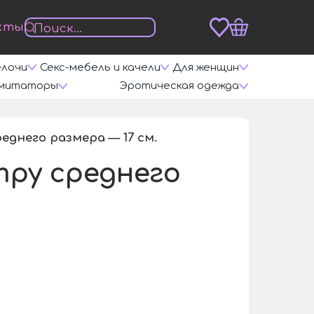
кты
елочи
Секс-мебель и качели
Для женщин
митаторы
Эротическая одежда
еднего размера — 17 см.
/
mpy среднего