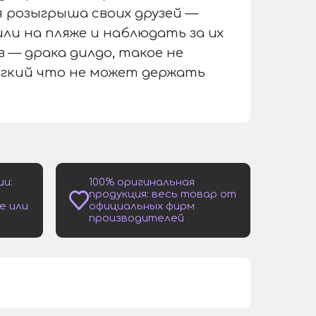
 розыгрыша своих друзей —
ли на пляже и наблюдать за их
 — драка дилдо, такое не
ягкий что не может держать
ии:
100% оригинальная
продукция: весь товар от
е или
официальных фирм
производителей