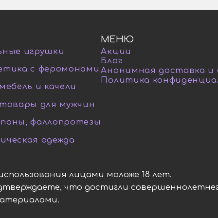
МЕНЮ
ьные игрушки
Акции
Блог
етика с феромонами
Анонимная доставка и
Политика конфиденциа
мебель и качели
-товары для мужчин
поны, фаллопротезы
ическая одежда
я использования лицами моложе 18 лет.
одтверждаете, что достигли совершеннолетнег
материалами.