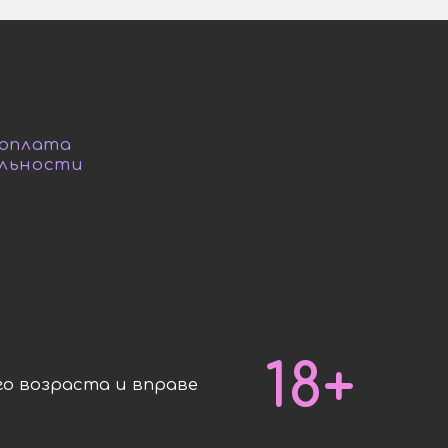
 оплата
льности
18+
о возраста и вправе