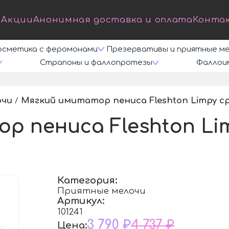
Акции
Анонимная доставка и оплата
Конта
осметика с феромонами
Презервативы и приятные м
Страпоны и фаллопротезы
Фаллои
очи
Мягкий имитатор пениса Fleshton Limpy ср
/
р пениса Fleshton Li
Категория:
Приятные мелочи
Артикул:
101241
3 790 ₽
4 737 ₽
Цена: