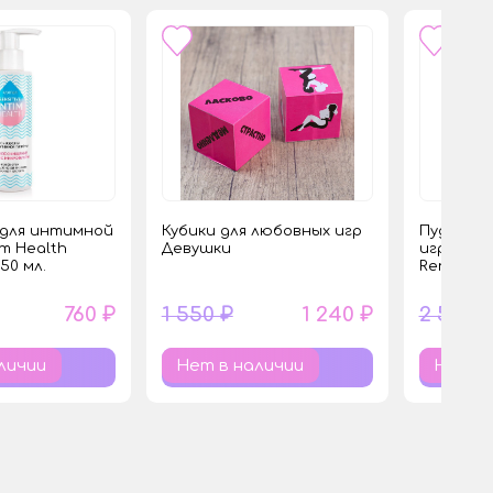
для интимной
Кубики для любовных игр
Пудра дл
im Health
Девушки
игрушкам
150 мл.
Renewing
760 ₽
1 550 ₽
1 240 ₽
2 550 
личии
Нет в наличии
Нет в 