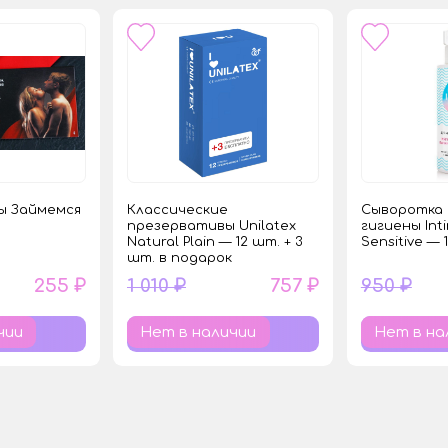
ы Займемся
Классические
Сыворотка 
презервативы Unilatex
гигиены Int
Natural Plain — 12 шт. + 3
Sensitive — 
шт. в подарок
255 ₽
1 010 ₽
757 ₽
950 ₽
чии
Нет в наличии
Нет в на