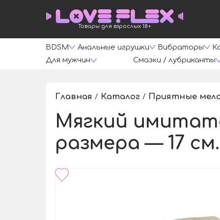
Товары для взрослых 18+
BDSM
Анальные игрушки
Вибраторы
К
Для мужчин
Смазки / лубриканты
Главная
Каталог
Приятные мел
/
/
Мягкий имитато
размера — 17 см.