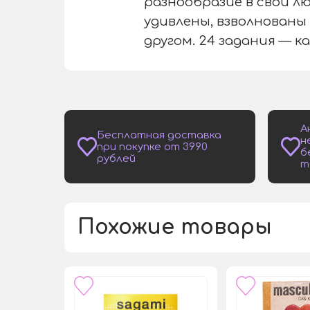
разнообразие в свой 
удивлены, взволнованы
другом. 24 задания — ка
А
Бесплатная доставка
н
при покупке от 3990
б
рублей
т
Похожие товары