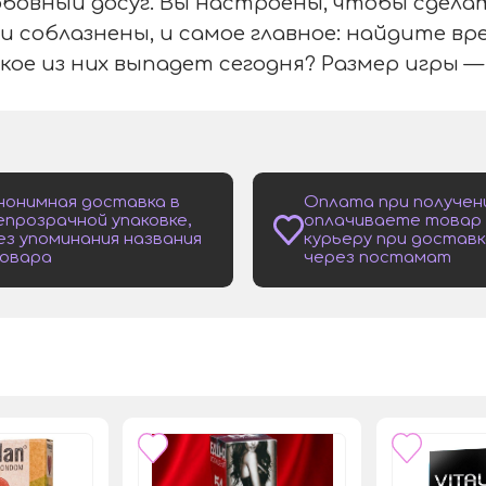
любовный досуг. Вы настроены, чтобы сдел
 и соблазнены, и самое главное: найдите в
кое из них выпадет сегодня? Размер игры — 12
нонимная доставка в
Оплата при получен
епрозрачной упаковке,
оплачиваете товар
ез упоминания названия
курьеру при доставк
овара
через постамат