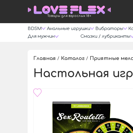
Товары для взрослых 18+
BDSM
Анальные игрушки
Вибраторы
К
Для мужчин
Смазки / лубриканты
Главная
Каталог
Приятные мел
/
/
Настольная игра