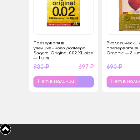
Презерватив
Экологически
увеличенного размера
презервативы
Sagami Original 0.02 XL-size
Organic — 3 ш
— 1 шт.
930 ₽
697 ₽
690 ₽
Нет в наличии
Нет в нали