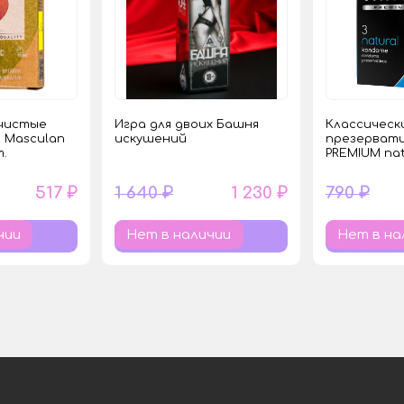
 чистые
Игра для двоих Башня
Классическ
 Masculan
искушений
презервати
т.
PREMIUM nat
517 ₽
1 640 ₽
1 230 ₽
790 ₽
чии
Нет в наличии
Нет в на