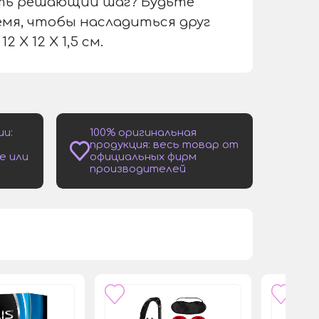
ать решающий шаг? Будьте
ремя, чтобы насладиться друг
 X 12 X 1,5 см.
ии:
100% оригинальная
продукция: весь товар от
е или
официальных фирм
производителей