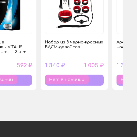
ие
Набор из 8 черно-красных
Ароматич
вы VITALIS
БДСМ-девайсов
насосала
ural — 3 шт.
592 ₽
1 340 ₽
1 005 ₽
1 350 ₽
личии
Нет в наличии
Нет в 