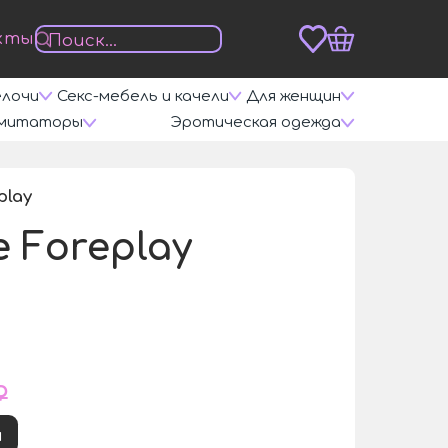
кты
елочи
Секс-мебель и качели
Для женщин
митаторы
Эротическая одежда
play
/
 Foreplay
₽
и