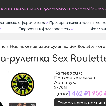
Акции
Анонимная доставка и оплата
Конта
осметика с феромонами
Презервативы и приятные м
Страпоны и фаллопротезы
Фаллои
очи
Настольная игра-рулетка Sex Roulette Fore
/
-рулетка Sex Roulette
Категория:
Приятные мелочи
Артикул:
377061
1 462 ₽
1 950 
Цена:
Товара нет в наличи