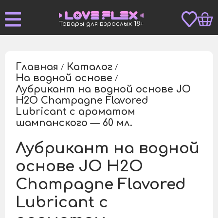
Товары для взрослых 18+
Главная
Каталог
/
/
На водной основе
/
Лубрикант на водной основе JO
H2O Champagne Flavored
/
Lubricant с ароматом
шампанского — 60 мл.
Лубрикант на водной
основе JO H2O
Champagne Flavored
Lubricant с