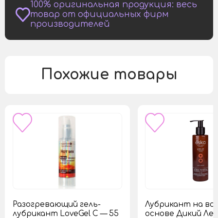
100% оригинальная продукция: весь
товар от официальных фирм
производителей
Похожие товары
Разогревающий гель-
Лубрикант на во
лубрикант LoveGel C — 55
основе Дикий Лес