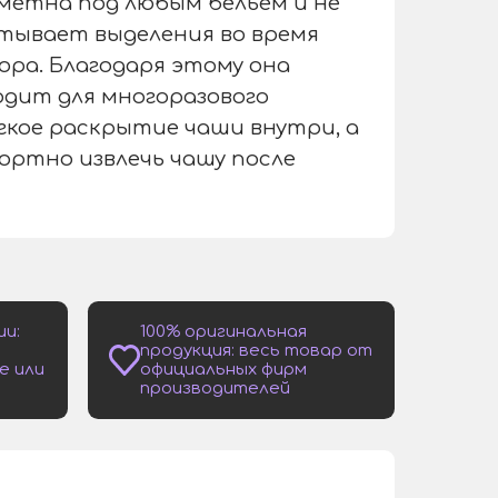
метна под любым бельем и не
тывает выделения во время
ора. Благодаря этому она
одит для многоразового
гкое раскрытие чаши внутри, а
ортно извлечь чашу после
ии:
100% оригинальная
продукция: весь товар от
е или
официальных фирм
производителей