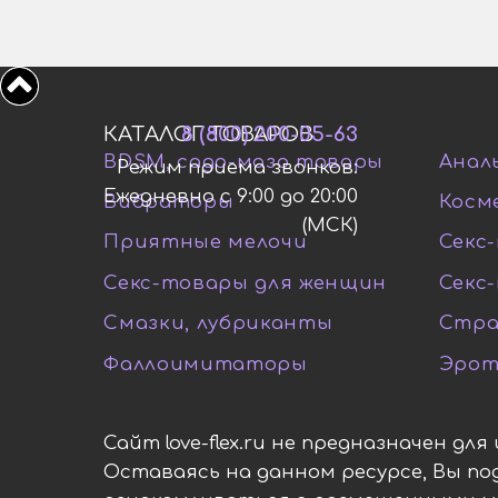
КАТАЛОГ ТОВАРОВ
8 (800) 200-05-63
BDSM, садо-мазо товары
Анал
Режим приема звонков:
Ежедневно с 9:00 до 20:00
Вибраторы
Косм
(МСК)
Приятные мелочи
Секс-
Секс-товары для женщин
Секс
Смазки, лубриканты
Стра
Фаллоимитаторы
Эрот
Сайт love-flex.ru не предназначен дл
Оставаясь на данном ресурсе, Вы п