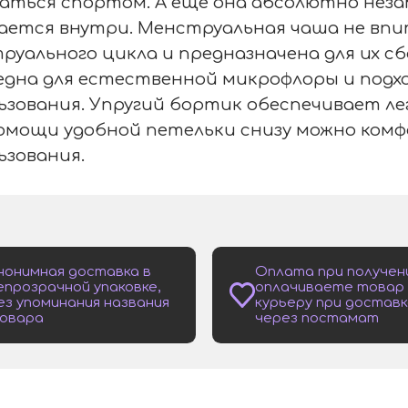
аться спортом. А еще она абсолютно неза
ется внутри. Менструальная чаша не впи
руального цикла и предназначена для их сб
една для естественной микрофлоры и подх
ьзования. Упругий бортик обеспечивает ле
омощи удобной петельки снизу можно комф
ьзования.
нонимная доставка в
Оплата при получен
епрозрачной упаковке,
оплачиваете товар
ез упоминания названия
курьеру при доставк
овара
через постамат