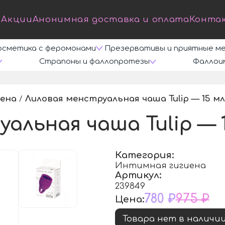
Акции
Анонимная доставка и оплата
Конта
осметика с феромонами
Презервативы и приятные м
Страпоны и фаллопротезы
Фаллои
ена
Лиловая менструальная чаша Tulip — 15 мл
/
альная чаша Tulip — 1
Категория:
Интимная гигиена
Артикул:
239849
780 ₽
975 ₽
Цена:
Товара нет в наличи