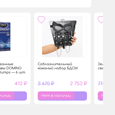
ванные
Соблазнительный
Зеленая 
ивы DOMINO
кожаный набор БДСМ
свеча «Ж
 Bumps — 6 шт.
412 ₽
3 670 ₽
2 752 ₽
710 ₽
личии
Нет в наличии
Нет в 