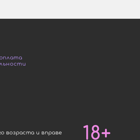
 оплата
льности
18+
о возраста и вправе