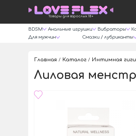
Товары для взрослых 18+
BDSM
Анальные игрушки
Вибраторы
К
Для мужчин
Смазки / лубриканты
Главная
Каталог
Интимная гиги
/
/
Лиловая менстру