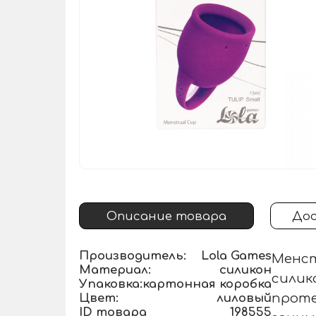
Описание товара
Дос
Производитель:
Lola Games
Менст
Материал:
силикон
силик
Упаковка:
картонная коробка
Цвет:
лиловый
проте
ID товара
198555