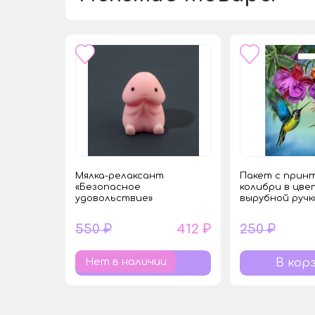
Мялка-релаксант
Пакет с принт
«Безопасное
колибри в цве
удовольствие»
вырубной ручко
550 ₽
412 ₽
250 ₽
Нет в наличии