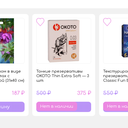
ом в виде
Тонкие презервативы
Текстуриро
тах с
OKOTO Thin Extra Soft — 3
презерват
й (31х40 см)
шт.
Classic Fun
187 ₽
500 ₽
375 ₽
550 ₽
Нет в наличии
Нет в на