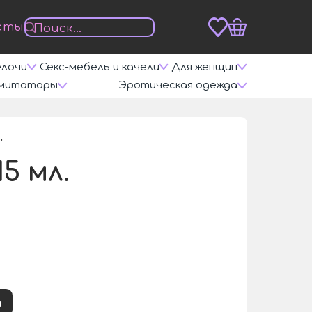
кты
елочи
Секс-мебель и качели
Для женщин
митаторы
Эротическая одежда
.
/
5 мл.
и