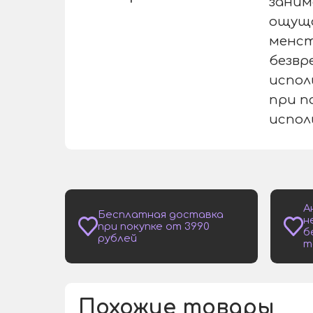
заним
ощуща
менст
безвр
испол
при п
испол
А
Бесплатная доставка
н
при покупке от 3990
б
рублей
т
Похожие товары