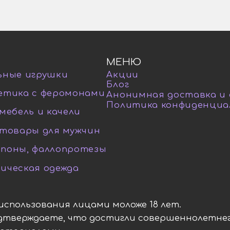
МЕНЮ
ьные игрушки
Акции
Блог
етика с феромонами
Анонимная доставка и
Политика конфиденциа
мебель и качели
-товары для мужчин
поны, фаллопротезы
ическая одежда
я использования лицами моложе 18 лет.
одтверждаете, что достигли совершеннолетнег