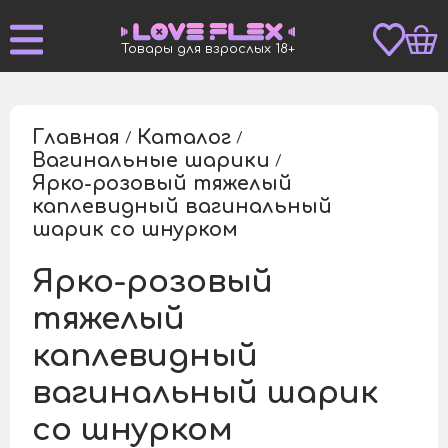
Товары для взрослых 18+
Главная
Каталог
/
/
Вагинальные шарики
/
Ярко-розовый тяжелый
каплевидный вагинальный
/
шарик со шнурком
Ярко-розовый
тяжелый
каплевидный
вагинальный шарик
со шнурком