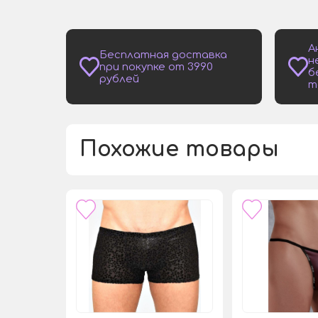
А
Бесплатная доставка
н
при покупке от 3990
б
рублей
т
Похожие товары