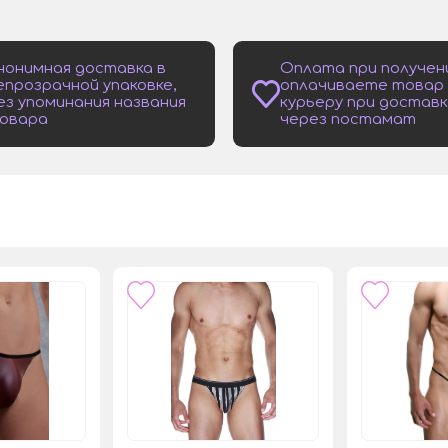
нонимная доставка в
Оплата при получен
епрозрачной упаковке,
оплачиваете товар
ез упоминания названия
курьеру при доставк
овара
через постамат