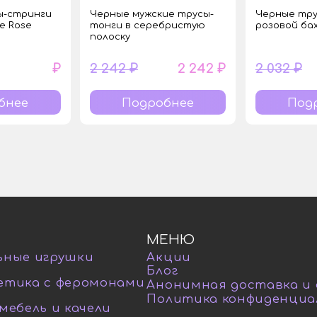
ы-стринги
Черные мужские трусы-
Черные тру
e Rose
тонги в серебристую
розовой ба
полоску
₽
2 242 ₽
2 242 ₽
2 032 ₽
бнее
Подробнее
Под
МЕНЮ
ьные игрушки
Акции
Блог
етика с феромонами
Анонимная доставка и
Политика конфиденциа
мебель и качели