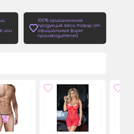
ии:
100% оригинальная
продукция: весь товар от
е или
официальных фирм
производителей