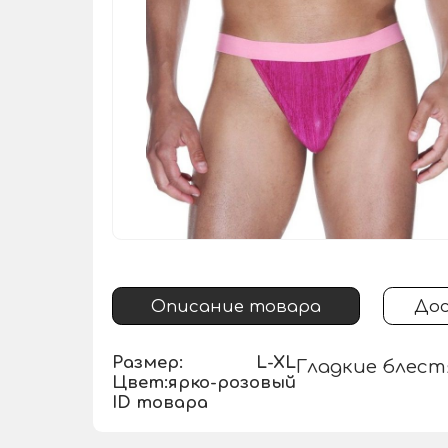
Описание товара
Дос
Размер:
L-XL
Гладкие блест
Цвет:
ярко-розовый
ID товара