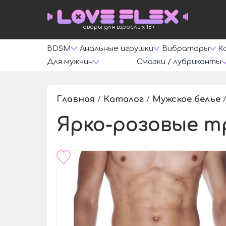
Товары для взрослых 18+
BDSM
Анальные игрушки
Вибраторы
К
Для мужчин
Смазки / лубриканты
Главная
Каталог
Мужское белье
/
/
Ярко-розовые т