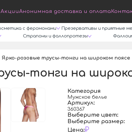
Акции
Анонимная доставка и оплата
Конта
осметика с феромонами
Презервативы и приятные м
Страпоны и фаллопротезы
Фаллои
Ярко-розовые трусы-тонги на широком поясе
/
русы-тонги на широк
Категория
Мужское белье
Артикул:
360367
Выберите цвет:
Выберите размер:
₽
Цена: