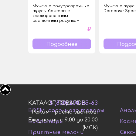
Мужские полупрозрачные
Мужские трус
трусы-боксеры с
Doreanse Spac
флокированным
цветочным рисунком
₽
Подробнее
Подро
КАТАЛОГ ТОВАРОВ
8 (800) 200-05-63
BDSM, садо-мазо товары
Анал
Режим приема звонков:
Ежедневно с 9:00 до 20:00
Вибраторы
Косм
(МСК)
Приятные мелочи
Секс-