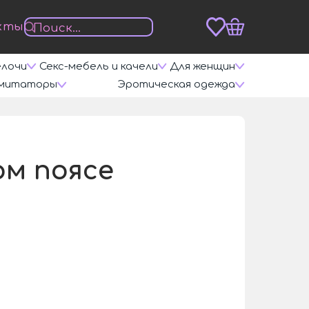
кты
елочи
Секс-мебель и качели
Для женщин
митаторы
Эротическая одежда
/
ом поясе