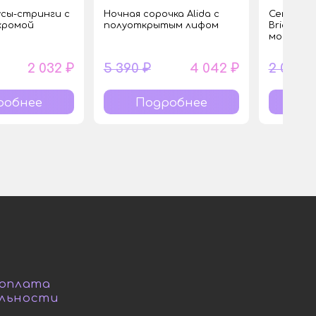
сы-стринги с
Ночная сорочка Alida с
Сексуаль
хромой
полуоткрытым лифом
Brianna 
мокрым б
2 032 ₽
5 390 ₽
4 042 ₽
2 030 ₽
робнее
Подробнее
П
 оплата
льности