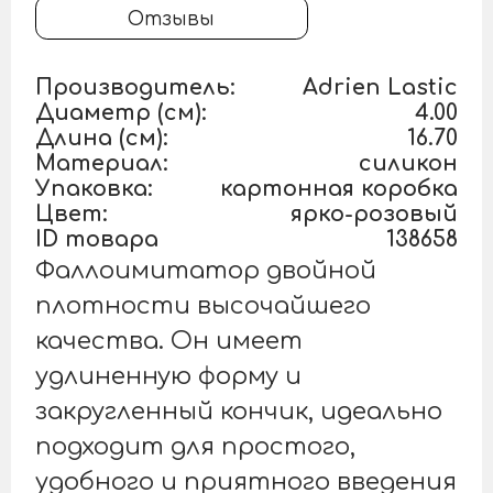
Отзывы
Производитель:
Adrien Lastic
Диаметр (см):
4.00
Длина (см):
16.70
Материал:
силикон
Упаковка:
картонная коробка
Цвет:
ярко-розовый
ID товара
138658
Фаллоимитатор двойной
плотности высочайшего
качества. Он имеет
удлиненную форму и
закругленный кончик, идеально
подходит для простого,
удобного и приятного введения