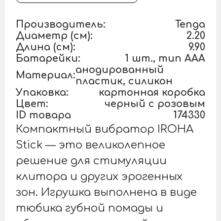
Производитель:
Tenga
Диаметр (см):
2.20
Длина (см):
9.90
Батарейки:
1 шт., тип AAA
анодированный
Материал:
пластик, силикон
Упаковка:
картонная коробка
Цвет:
черный с розовым
ID товара
174330
Компактный вибратор IROHA
Stick — это великолепное
решение для стимуляции
клитора и других эрогенных
зон. Игрушка выполнена в виде
тюбика губной помады и