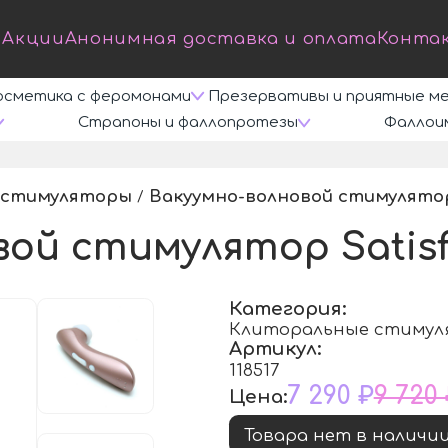
Акции
Анонимная доставка и оплата
Конта
осметика с феромонами
Презервативы и приятные м
Страпоны и фаллопротезы
Фаллои
 стимуляторы
Вакуумно-волновой стимулятор S
/
ой стимулятор Satisfy
Категория:
Клиторальные стиму
Артикул:
118517
7 290 ₽
9 720
Цена:
Товара нет в наличи