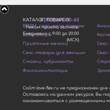
КАТАЛОГ ТОВАРОВ
8 (800) 200-05-63
BDSM, садо-мазо товары
Анал
Режим приема звонков:
Ежедневно с 9:00 до 20:00
Вибраторы
Косм
(МСК)
Приятные мелочи
Секс-
Секс-товары для женщин
Секс
Смазки, лубриканты
Стра
Фаллоимитаторы
Эрот
Сайт love-flex.ru не предназначен дл
Оставаясь на данном ресурсе, Вы п
ознакамливаться с размещенными 