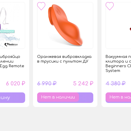
иброяйцо
Оранжевая вибровкладка
Вакуумная 
влении
в трусики с пультом ДУ
клитора и 
 Egg Remote
Beginners Cl
System
6 020 ₽
6 990 ₽
5 242 ₽
4 380 ₽
Нет в наличии
Нет в на