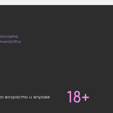
 оплата
льности
18+
о возраста и вправе