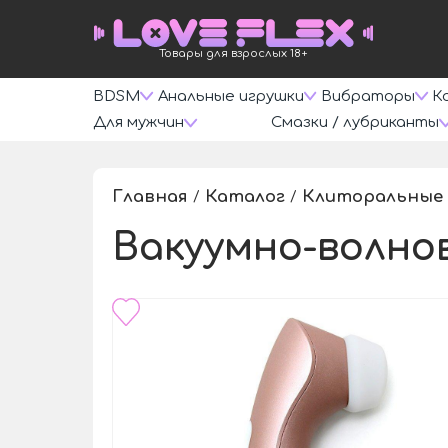
Товары для взрослых 18+
BDSM
Анальные игрушки
Вибраторы
К
Для мужчин
Смазки / лубриканты
Главная
Каталог
Клиторальные
/
/
Вакуумно-волнов