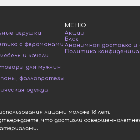
МЕНЮ
ьные игрушки
Акции
Блог
етика с феромонами
Анонимная доставка и
Политика конфиденциа
мебель и качели
-товары для мужчин
поны, фаллопротезы
ическая одежда
я использования лицами моложе 18 лет.
одтверждаете, что достигли совершеннолетнег
материалами.