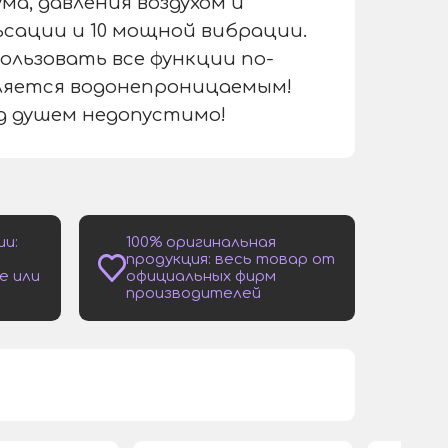
ма, давления воздухом и
ьсации и 10 мощной вибрации.
ользовать все функции по-
вляется водонепроницаемым!
од душем недопустимо!
ии:
100% оригинальная
продукция: весь товар от
е или
официальных фирм
производителей