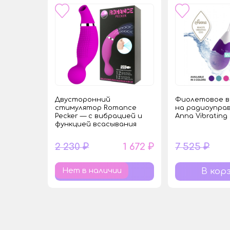
Двусторонний
Фиолетовое в
стимулятор Romance
на радиоупра
Pecker — с вибрацией и
Anna Vibrating
функцией всасывания
2 230 ₽
1 672 ₽
7 525 ₽
Нет в наличии