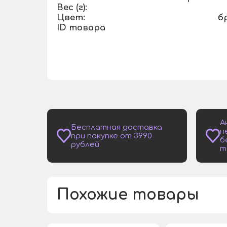
Вес (г):
Цвет:
б
ID товара
А
Бесплатная доставка
н
при покупке от 3990
б
рублей
т
Похожие товары