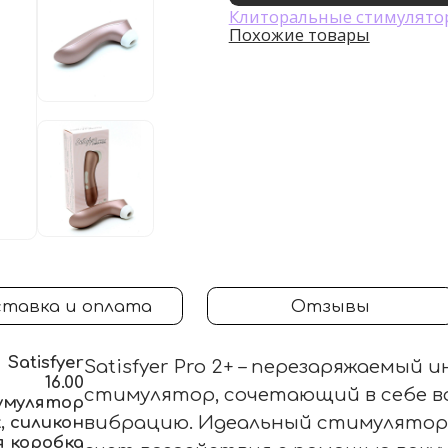
Клиторальные стимулято
Похожие товары
тавка и оплата
Отзывы
Satisfyer
Satisfyer Pro 2+ – перезаряжаемы
16.00
стимулятор, сочетающий в себе в
умулятор
 силикон
вибрацию. Идеальный стимулятор 
 коробка