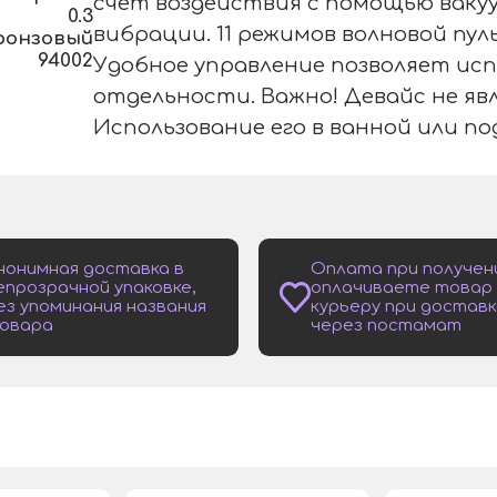
счет воздействия с помощью вакуу
0.3
вибрации. 11 режимов волновой пул
ронзовый
94002
Удобное управление позволяет исп
отдельности. Важно! Девайс не я
Использование его в ванной или п
нонимная доставка в
Оплата при получен
епрозрачной упаковке,
оплачиваете товар
ез упоминания названия
курьеру при доставк
овара
через постамат