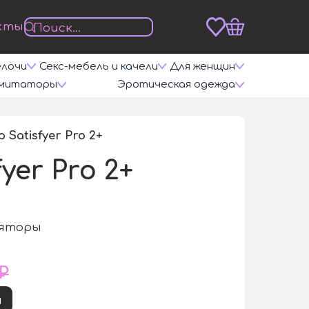
кты
елочи
Секс-мебель и качели
Для женщин
митаторы
Эротическая одежда
atisfyer Pro 2+
/
er Pro 2+
ляторы
 ₽
и