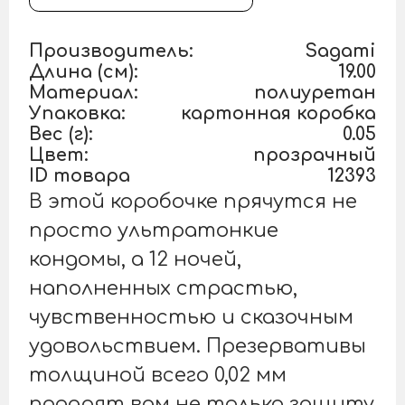
Производитель:
Sagami
Длина (см):
19.00
Материал:
полиуретан
Упаковка:
картонная коробка
Вес (г):
0.05
Цвет:
прозрачный
ID товара
12393
В этой коробочке прячутся не
просто ультратонкие
кондомы, а 12 ночей,
наполненных страстью,
чувственностью и сказочным
удовольствием. Презервативы
толщиной всего 0,02 мм
подарят вам не только защиту