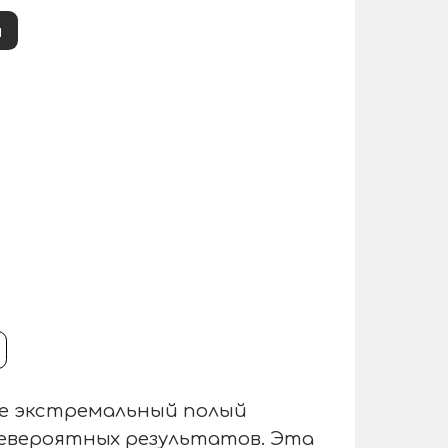
и
те экстремальный полый
невероятных результатов. Эта