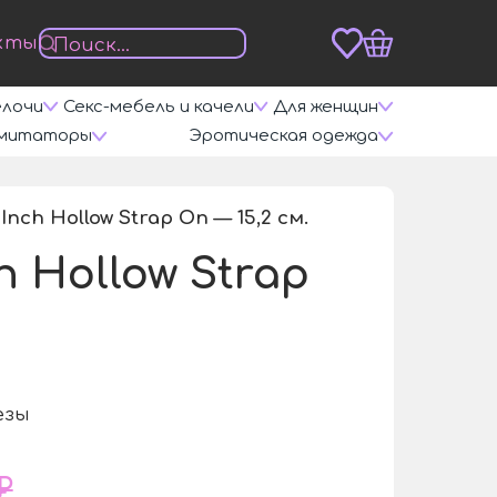
кты
елочи
Секс-мебель и качели
Для женщин
митаторы
Эротическая одежда
nch Hollow Strap On — 15,2 см.
/
h Hollow Strap
езы
₽