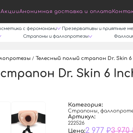
Акции
Анонимная доставка и оплата
Конта
осметика с феромонами
Презервативы и приятные м
Страпоны и фаллопротезы
Фаллои
ллопротезы
Телесный полый страпон Dr. Skin 6 I
/
трапон Dr. Skin 6 Inc
Категория:
Страпоны, фаллопрот
Артикул:
222526
2 977 ₽
3 970 
Цена: