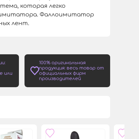
тема, которая легко
лоимитатора. Фаллоимитатор
ых лент.
ии:
100% оригинальная
продукция: весь товар от
е или
официальных фирм
производителей