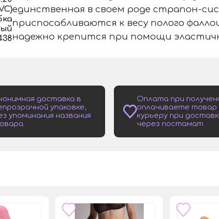
VC)
единственная в своем роде страпон-сис
бка
приспосабливаются к весу полого фал
ный
надежно крепится при помощи эластичн
438
нонимная доставка в
Оплата при получен
епрозрачной упаковке,
оплачиваете товар
ез упоминания названия
курьеру при доставк
овара
через постамат