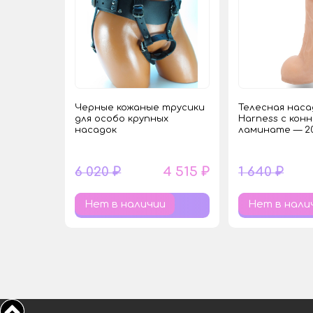
Черные кожаные трусики
Телесная наса
для особо крупных
Harness с кон
насадок
ламинате — 20
6 020 ₽
4 515 ₽
1 640 ₽
Нет в наличии
Нет в нали