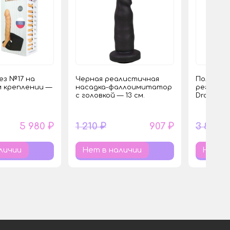
з №17 на
Черная реалистичная
Полый в
 креплении —
насадка-фаллоимитатор
регулиру
с головкой — 13 см.
Draven — 
5 980 ₽
1 210 ₽
907 ₽
3 800 ₽
личии
Нет в наличии
Нет в 