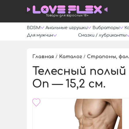
Товары для взрослых 18+
BDSM
Анальные игрушки
Вибраторы
К
Для мужчин
Смазки / лубриканты
Главная
Каталог
Страпоны, фа
/
/
Телесный полый с
On — 15,2 см.