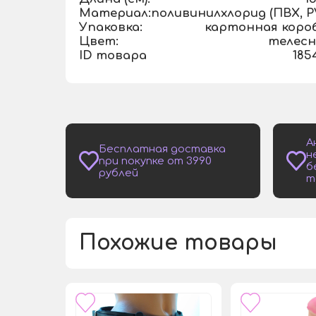
Материал:
поливинилхлорид (ПВХ, P
Упаковка:
картонная коро
Цвет:
телес
ID товара
185
А
Бесплатная доставка
н
при покупке от 3990
б
рублей
т
Похожие товары