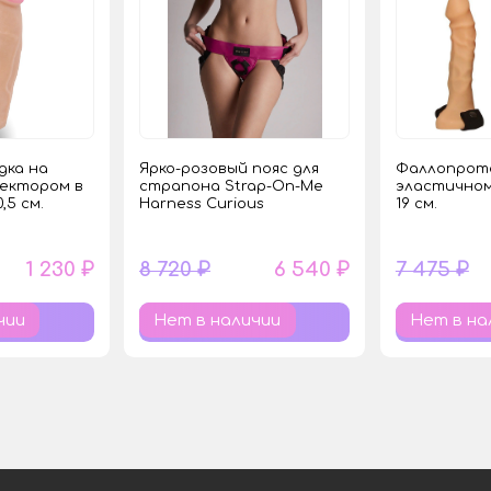
дка на
Ярко-розовый пояс для
Фаллопроте
нектором в
страпона Strap-On-Me
эластичном
,5 см.
Harness Curious
19 см.
1 230 ₽
8 720 ₽
6 540 ₽
7 475 ₽
чии
Нет в наличии
Нет в на