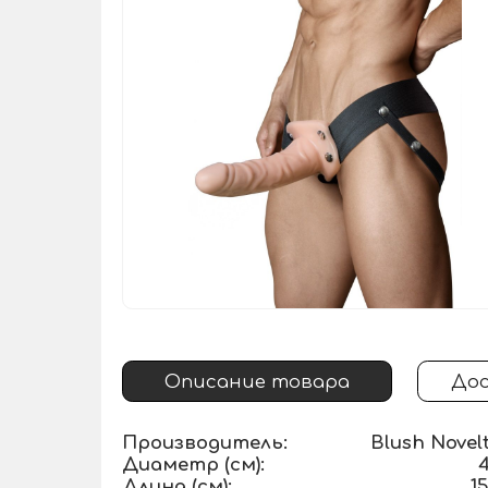
Описание товара
Дос
Производитель:
Blush Novelt
Диаметр (см):
4
Длина (см):
1