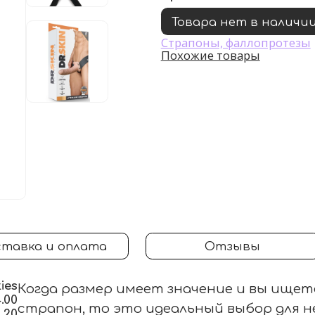
Товара нет в наличи
Страпоны, фаллопротезы
Похожие товары
тавка и оплата
Отзывы
ies
Когда размер имеет значение и вы ище
.00
страпон, то это идеальный выбор для 
5.20