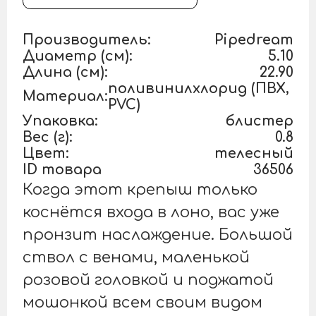
Производитель:
Pipedream
Диаметр (см):
5.10
Длина (см):
22.90
поливинилхлорид (ПВХ,
Материал:
PVC)
Упаковка:
блистер
Вес (г):
0.8
Цвет:
телесный
ID товара
36506
Когда этот крепыш только
коснётся входа в лоно, вас уже
пронзит наслаждение. Большой
ствол с венами, маленькой
розовой головкой и поджатой
мошонкой всем своим видом