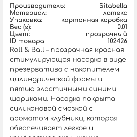
Производитель:
Sitabella
Материал:
латекс
Упаковка:
картонная коробка
Вес (г):
0.01
Цвет:
прозрачный
ID товара
102426
Roll & Ball – прозрачная красная
стимулирующая насадка в виде
презерватива с накопителем
цилиндрической формы и
пятью эластичными синими
шариками. Насадка покрыта
силиконовой смазкой с
ароматом клубники, которая
обеспечивает легкое и