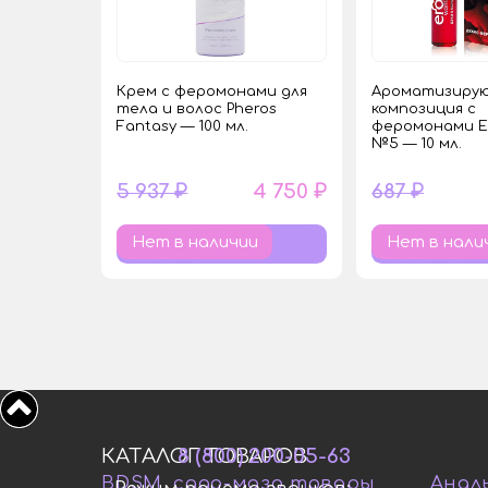
Крем с феромонами для
Ароматизиру
тела и волос Pheros
композиция с
Fantasy — 100 мл.
феромонами 
№5 — 10 мл.
5 937 ₽
4 750 ₽
687 ₽
Нет в наличии
Нет в нали
КАТАЛОГ ТОВАРОВ
8 (800) 200-05-63
BDSM, садо-мазо товары
Анал