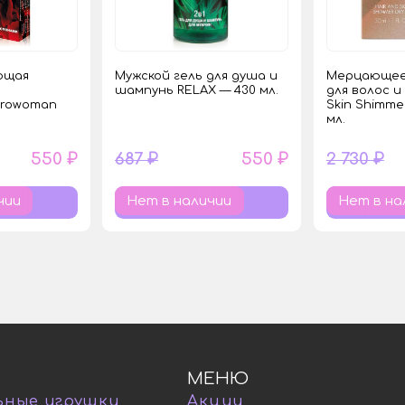
ющая
Мужской гель для душа и
Мерцающее 
шампунь RELAX — 430 мл.
для волос и
Erowoman
Skin Shimmer
мл.
550 ₽
687 ₽
550 ₽
2 730 ₽
чии
Нет в наличии
Нет в на
МЕНЮ
ьные игрушки
Акции