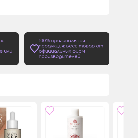
ии:
100% оригинальная
продукция: весь товар от
е или
официальных фирм
производителей