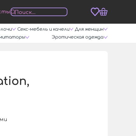
кты
елочи
Секс-мебель и качели
Для женщин
митаторы
Эротическая одежда
tion,
ами