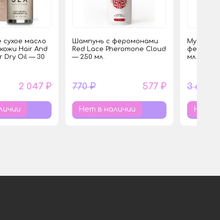
сухое масло
Шампунь с феромонами
Мужские 
 кожи Hair And
Red Lace Pheromone Cloud
феромоны 
 Dry Oil — 30
— 250 мл.
мл.
2 047 ₽
770 ₽
577 ₽
3 625 ₽
личии
Нет в наличии
Нет в 