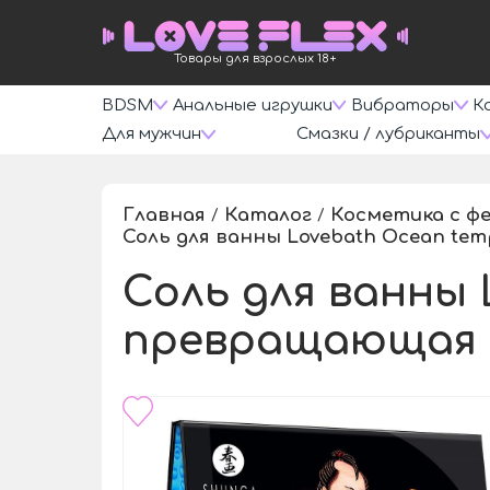
Товары для взрослых 18+
BDSM
Анальные игрушки
Вибраторы
К
Для мужчин
Смазки / лубриканты
Главная
Каталог
Косметика с ф
/
/
Соль для ванны Lovebath Ocean temp
Соль для ванны 
превращающая во