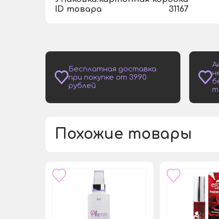
ID товара
31167
А
Бесплатная доставка
н
при покупке от 3990
б
рублей
т
Похожие товары