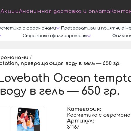
Акции
Анонимная доставка и оплата
Конта
осметика с феромонами
Презервативы и приятные м
Страпоны и фаллопротезы
Фаллои
еромонами
/
tation, превращающая воду в гель — 650 гр.
/
Lovebath Ocean tempta
ду в гель — 650 гр.
Категория:
Косметика с феромон
Артикул:
31167