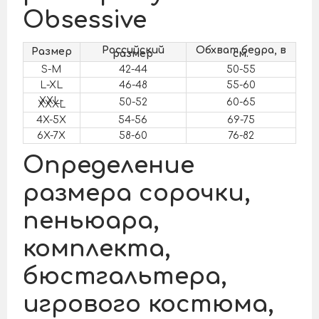
Obsessive
Российский
Обхват бедра, в
Размер
размер
см.
S-M
42-44
50-55
L-XL
46-48
55-60
XXL-
50-52
60-65
XXXL
4X-5X
54-56
69-75
6X-7X
58-60
76-82
Определение
размера сорочки,
пеньюара,
комплекта,
бюстгальтера,
игрового костюма,