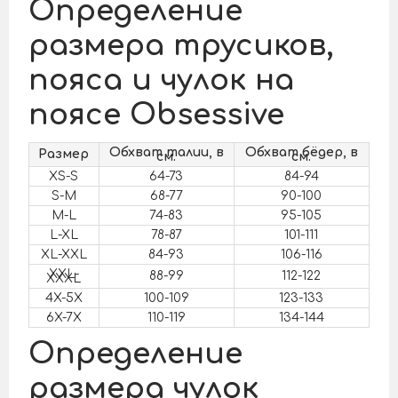
Определение
размера трусиков,
пояса и чулок на
поясе Obsessive
Обхват талии, в
Обхват бёдер, в
Размер
см.
см.
XS-S
64-73
84-94
S-M
68-77
90-100
M-L
74-83
95-105
L-XL
78-87
101-111
XL-XXL
84-93
106-116
XXL-
88-99
112-122
XXXL
4X-5X
100-109
123-133
6X-7X
110-119
134-144
Определение
размера чулок