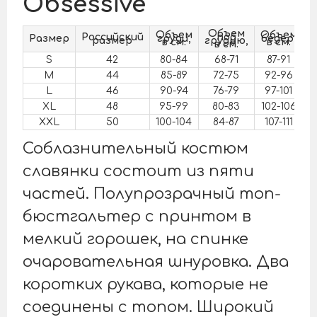
Obsessive
Объем
Объем
Объем
Российский
под
Размер
груди,
бедер,
размер
грудью,
в см.
в см.
в см.
S
42
80-84
68-71
87-91
M
44
85-89
72-75
92-96
L
46
90-94
76-79
97-101
XL
48
95-99
80-83
102-106
XXL
50
100-104
84-87
107-111
Соблазнительный костюм
славянки состоит из пяти
частей. Полупрозрачный топ-
бюстгальтер с принтом в
мелкий горошек, на спинке
очаровательная шнуровка. Два
коротких рукава, которые не
соединены с топом. Широкий