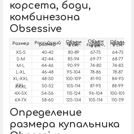
корсета, боди,
комбинезона
Obsessive
Объем
Объем
Объем
О
Российский
под
Размер
груди,
талии,
б
размер
грудью,
в см.
в см.
в см.
XS-S
40-42
80-89
67-73
64-73
S-M
42-44
85-94
69-77
68-77
9
M-L
44-46
90-99
74-80
74-83
9
L-XL
46-48
95-104
78-86
78-87
XL-XXL
48-50
100-109
81-90
84-93
1
XXL-
50-52
105-114
87-95
88-99
1
XXXL
4X-5X
54-56
115-124
96-104
100-109
1
6X-7X
58-60
125-134
105-114
110-119
1
Определение
размера купальника