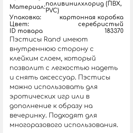
поливинилхлорид (ПВХ,
Материал:
PVC)
Упаковка:
картонная коробка
Цвет:
серебристый
ID товара
183370
Пэстисы Rand имеют
внутреннюю сторону с
клейким слоем, который
позволит c легкостью надеть
и снять аксессуар. Пэстисы
можно использовать для
эротических игр или в
дополнение к образу на
вечеринку. Подходят для
многоразового использования.