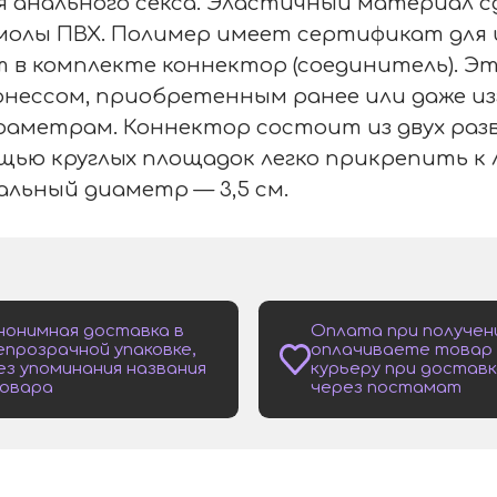
 анального секса. Эластичный материал сд
олы ПВХ. Полимер имеет сертификат для и
в комплекте коннектор (соединитель). Это
рнессом, приобретенным ранее или даже 
раметрам. Коннектор состоит из двух раз
ью круглых площадок легко прикрепить к 
альный диаметр — 3,5 см.
нонимная доставка в
Оплата при получен
епрозрачной упаковке,
оплачиваете товар
ез упоминания названия
курьеру при доставк
овара
через постамат