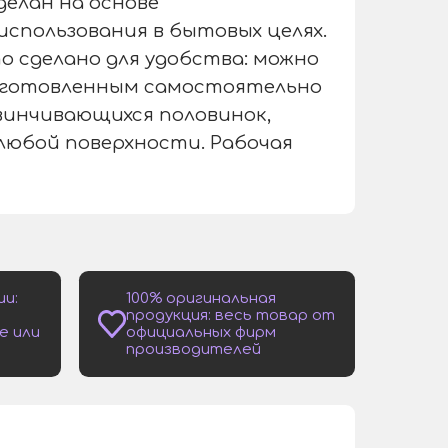
елан на основе
спользования в бытовых целях.
 сделано для удобства: можно
изготовленным самостоятельно
винчивающихся половинок,
любой поверхности. Рабочая
ии:
100% оригинальная
продукция: весь товар от
е или
официальных фирм
производителей