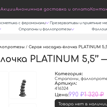
Акции
Анонимная доставка и оплата
Конта
осметика с феромонами
Презервативы и приятные м
Страпоны и фаллопротезы
Фаллои
ллопротезы
Серая насадка-ёлочка PLATINUM 5,5’’
/
очка PLATINUM 5,5’’ — 
Категория:
Страпоны, фаллопрот
Артикул:
416324
990 ₽
1 320 ₽
Цена:
Товара нет в наличи