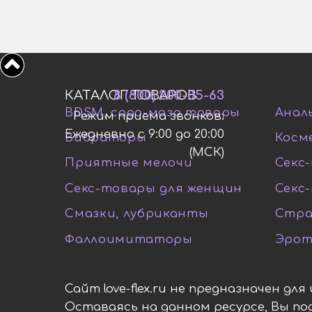
КАТАЛОГ ТОВАРОВ
8 (800) 200-05-63
BDSM, садо-мазо товары
Анал
Режим приема звонков:
Ежедневно с 9:00 до 20:00
Вибраторы
Косм
(МСК)
Приятные мелочи
Секс-
Секс-товары для женщин
Секс
Смазки, лубриканты
Стра
Фаллоимитаторы
Эрот
Сайт love-flex.ru не предназначен дл
Оставаясь на данном ресурсе, Вы п