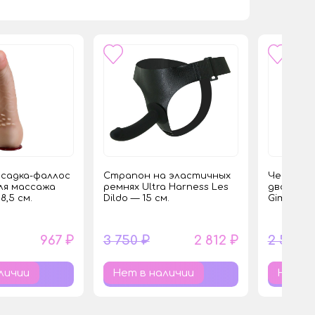
асадка-фаллос
Страпон на эластичных
Черная н
ля массажа
ремнях Ultra Harness Les
двойного
8,5 см.
Dildo — 15 см.
Gimlet — 
967 ₽
3 750 ₽
2 812 ₽
2 550 
личии
Нет в наличии
Нет в 