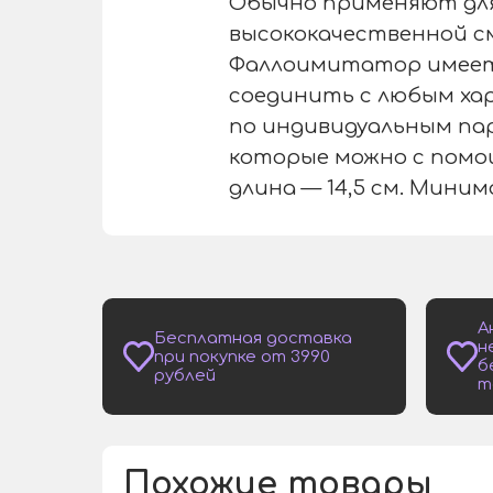
Обычно применяют для
высококачественной см
Фаллоимитатор имеет 
соединить с любым ха
по индивидуальным па
которые можно с помощ
длина — 14,5 см. Миним
А
Бесплатная доставка
н
при покупке от 3990
б
рублей
т
Похожие товары