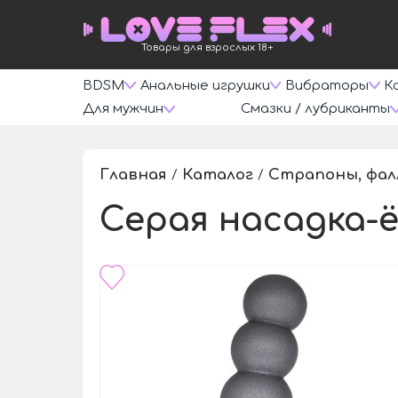
Товары для взрослых 18+
BDSM
Анальные игрушки
Вибраторы
К
Для мужчин
Смазки / лубриканты
Главная
Каталог
Страпоны, фа
/
/
Серая насадка-ёл