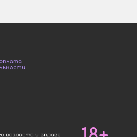
 оплата
льности
18+
о возраста и вправе