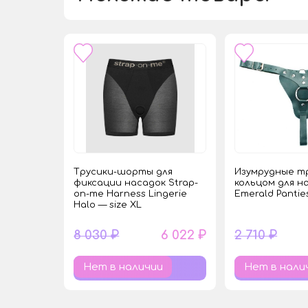
Трусики-шорты для
Изумрудные тр
фиксации насадок Strap-
кольцом для н
on-me Harness Lingerie
Emerald Pantie
Halo — size XL
8 030 ₽
6 022 ₽
2 710 ₽
Нет в наличии
Нет в нали