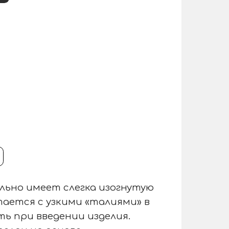
ально имеет слегка изогнутую
ается с узкими «талиями» в
ь при введении изделия.