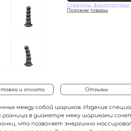
Страпоны, фаллопротезы
Похожие товары
тавка и оплата
Отзывы
енных между собой шариков. Изделие специ
 разница в диаметре межу шариками сочет
очки, что позволяет энергично массироват