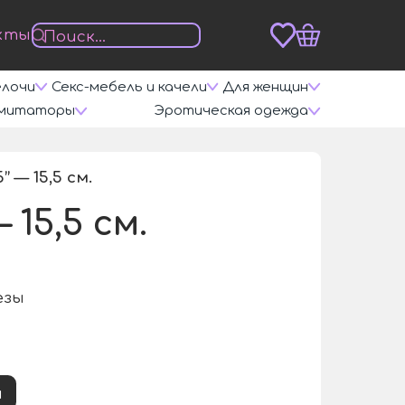
кты
елочи
Секс-мебель и качели
Для женщин
митаторы
Эротическая одежда
 — 15,5 см.
/
15,5 см.
езы
и