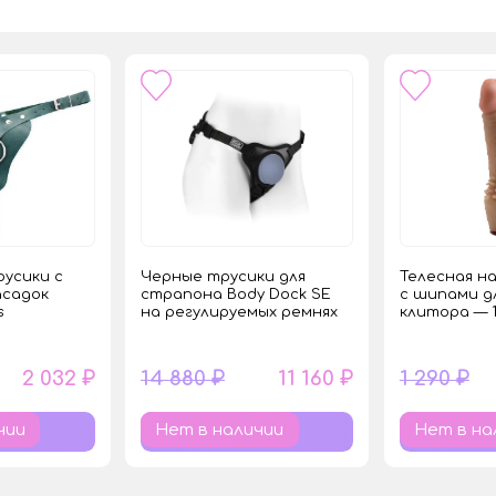
усики с
Черные трусики для
Телесная н
асадок
страпона Body Dock SE
с шипами д
s
на регулируемых ремнях
клитора — 1
2 032 ₽
14 880 ₽
11 160 ₽
1 290 ₽
чии
Нет в наличии
Нет в на