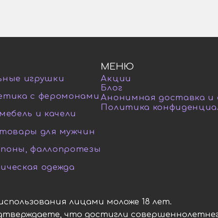
МЕНЮ
ьные игрушки
Акции
Блог
етика с феромонами
Анонимная доставка и
Политика конфиденциа
мебель и качели
-товары для мужчин
поны, фаллопротезы
ическая одежда
я использования лицами моложе 18 лет.
одтверждаете, что достигли совершеннолетнег