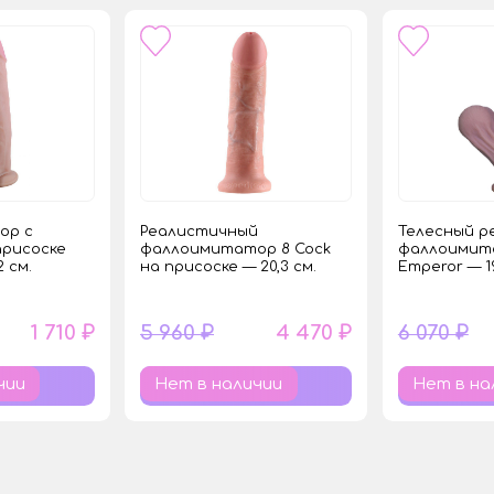
ор с
Реалистичный
Телесный р
присоске
фаллоимитатор 8 Cock
фаллоимит
 см.
на присоске — 20,3 см.
Emperor — 19
1 710 ₽
5 960 ₽
4 470 ₽
6 070 ₽
чии
Нет в наличии
Нет в на