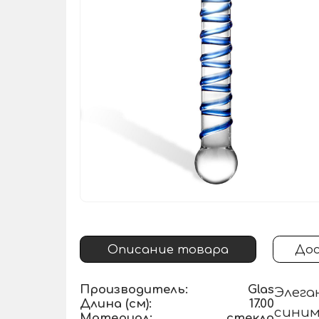
Описание товара
Дос
Производитель:
Glas
Элега
Длина (см):
17.00
синим
Материал:
стекло