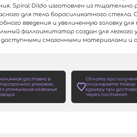
ния. Spiral Dildo изготовлен из тщательно
асного для тела боросиликатного стекла.
добного введения и увеличенную головку дл
льный фаллоимитатор создан для легкого 
 доступными смазочными материалами и о
нонимная доставка в
Оплата при получен
епрозрачной упаковке,
оплачиваете товар
ез упоминания названия
курьеру при доставк
овара
через постамат