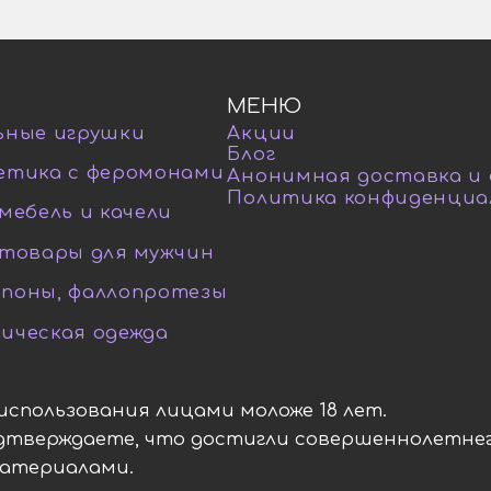
МЕНЮ
ьные игрушки
Акции
Блог
етика с феромонами
Анонимная доставка и
Политика конфиденциа
мебель и качели
-товары для мужчин
поны, фаллопротезы
ическая одежда
я использования лицами моложе 18 лет.
одтверждаете, что достигли совершеннолетнег
материалами.