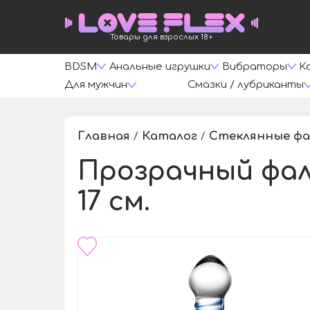
Товары для взрослых 18+
BDSM
Анальные игрушки
Вибраторы
К
Для мужчин
Смазки / лубриканты
Главная
Каталог
Стеклянные фа
/
/
Прозрачный фалл
17 см.