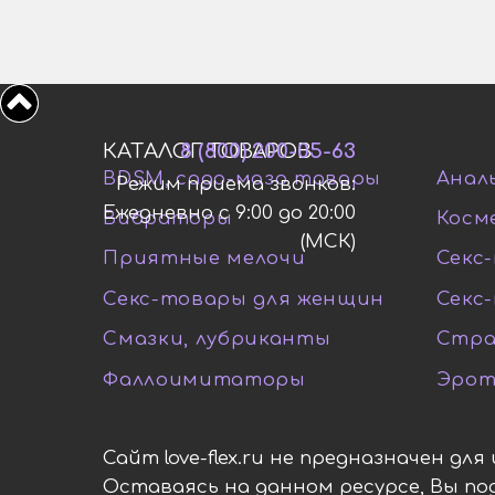
КАТАЛОГ ТОВАРОВ
8 (800) 200-05-63
BDSM, садо-мазо товары
Анал
Режим приема звонков:
Ежедневно с 9:00 до 20:00
Вибраторы
Косм
(МСК)
Приятные мелочи
Секс-
Секс-товары для женщин
Секс
Смазки, лубриканты
Стра
Фаллоимитаторы
Эрот
Сайт love-flex.ru не предназначен дл
Оставаясь на данном ресурсе, Вы п