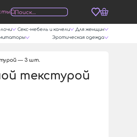
кты
елочи
Секс-мебель и качели
Для женщин
митаторы
Эротическая одежда
турой — 3 шт.
/
чной текстурой