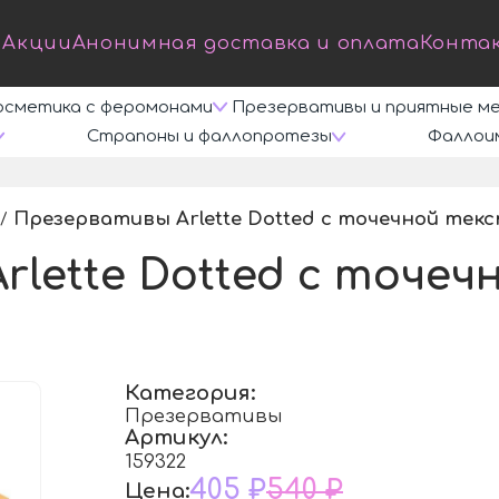
Акции
Анонимная доставка и оплата
Конта
осметика с феромонами
Презервативы и приятные м
Страпоны и фаллопротезы
Фаллои
Презервативы Arlette Dotted с точечной текс
/
rlette Dotted с точе
Категория:
Презервативы
Артикул:
159322
405 ₽
540 ₽
Цена: