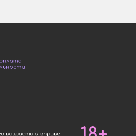
 оплата
льности
18+
о возраста и вправе