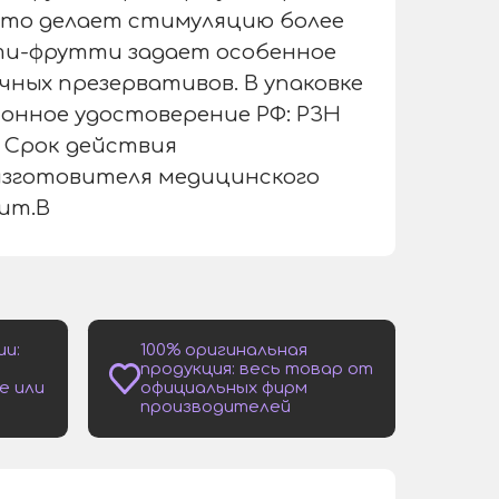
 Это делает стимуляцию более
ти-фрутти задает особенное
чных презервативов. В упаковке
ионное удостоверение РФ: РЗН
 — Срок действия
изготовителя медицинского
лит.В
ии:
100% оригинальная
продукция: весь товар от
е или
официальных фирм
производителей