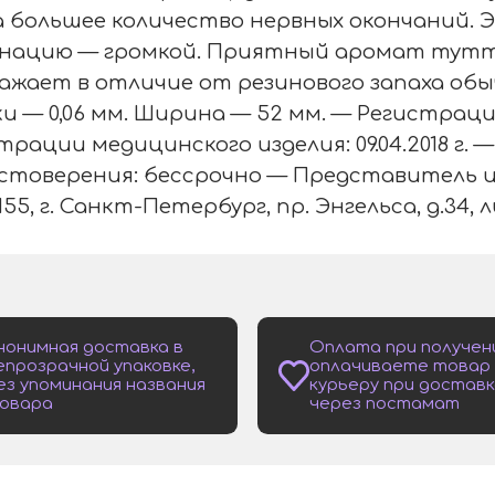
а большее количество нервных окончаний.
инацию — громкой. Приятный аромат тут
ажает в отличие от резинового запаха обы
и — 0,06 мм. Ширина — 52 мм. — Регистрац
трации медицинского изделия: 09.04.2018 г.
стоверения: бессрочно — Представитель 
155, г. Санкт-Петербург, пр. Энгельса, д.34, 
нонимная доставка в
Оплата при получен
епрозрачной упаковке,
оплачиваете товар
ез упоминания названия
курьеру при доставк
овара
через постамат