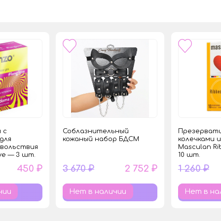
 с
Соблазнительный
Презервати
для
кожаный набор БДСМ
колечками 
овольствия
Masculan Ri
ve — 3 шт.
10 шт.
450 ₽
3 670 ₽
2 752 ₽
1 260 ₽
чии
Нет в наличии
Нет в на