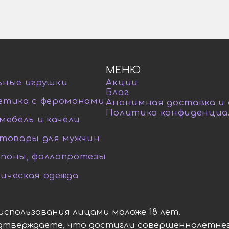
МЕНЮ
ьные игрушки
Акции
Блог
етика с феромонами
Анонимная доставка и
Политика конфиденциа
мебель и качели
-товары для мужчин
поны, фаллопротезы
ическая одежда
я использования лицами моложе 18 лет.
одтверждаете, что достигли совершеннолетнег