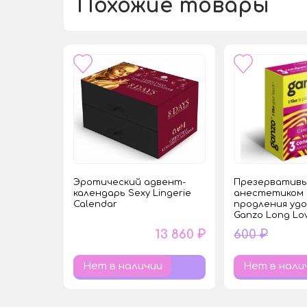
Похожие товары
Эротический адвент-
Презервативы
календарь Sexy Lingerie
анестетиком 
Calendar
продления уд
Ganzo Long Lo
13 860 ₽
600 ₽
Нет в наличии
Нет в нали