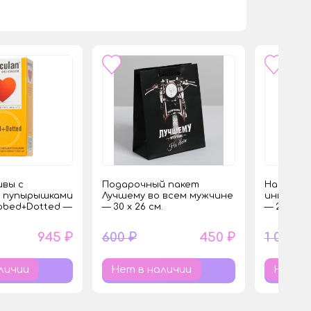
вы с
Подарочный пакет
Натураль
и пупырышками
Лучшему во всем мужчине
интимной
bbed+Dotted —
— 30 х 26 см.
— 200 мл.
945 ₽
600 ₽
450 ₽
1 060 ₽
личии
Нет в наличии
Нет в 