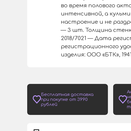
во время полового акт
интенсивной, а кульм
настроение и не раздр
— 3 шт. Толщина стенк
2018/7021 — Дата регис
регистрационного удо
изделия: ООО «БТК», 194
А
Бесплатная доставка
н
при покупке от 3990
б
рублей
т