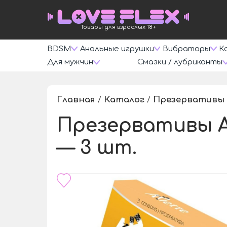
Товары для взрослых 18+
BDSM
Анальные игрушки
Вибраторы
К
Для мужчин
Смазки / лубриканты
Главная
Каталог
Презервативы
/
/
Презервативы A
— 3 шт.