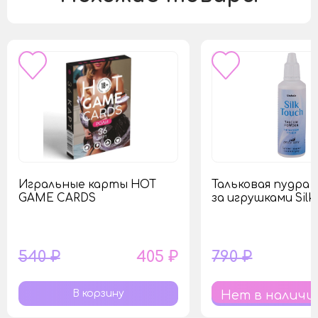
Игральные карты HOT
Тальковая пудра д
GAME CARDS
за игрушками Silk
540 ₽
405 ₽
790 ₽
Нет в наличи