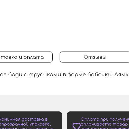
тавка и оплата
Отзывы
ое боди с трусиками в форме бабочки. Лям
нонимная доставка в
Оплата при получен
епрозрачной упаковке,
оплачиваете товар
ез упоминания названия
курьеру при доставк