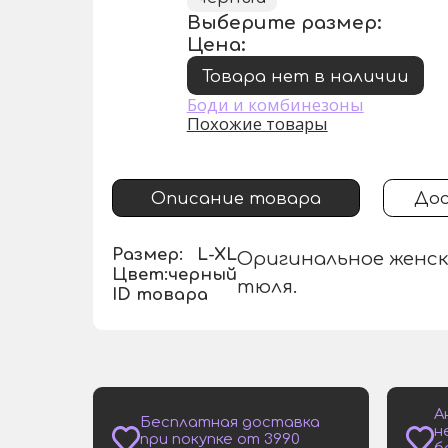
Выберите размер:
Цена:
Товара нет в наличии
Боди и комбинезоны
Похожие товары
Описание товара
Дос
Размер:
L-XL
Оригинальное женск
Цвет:
черный
тюля.
ID товара
А
Бесплатная доставка
н
при покупке от 3990
б