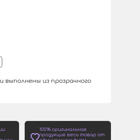
ки выполнены из прозрачного
ии:
100% оригинальная
продукция: весь товар от
е или
официальных фирм