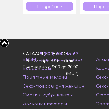
Подробнее
Подро
КАТАЛОГ ТОВАРОВ
8 (800) 200-05-63
BDSM, садо-мазо товары
Анал
Режим приема звонков:
Ежедневно с 9:00 до 20:00
Вибраторы
Косм
(МСК)
Приятные мелочи
Секс-
Секс-товары для женщин
Секс
Смазки, лубриканты
Стра
Фаллоимитаторы
Эрот