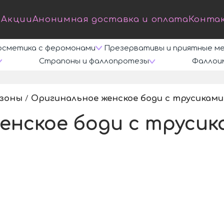
Акции
Анонимная доставка и оплата
Конта
осметика с феромонами
Презервативы и приятные м
Страпоны и фаллопротезы
Фаллои
езоны
Оригинальное женское боди с трусиками
/
енское боди с трусик