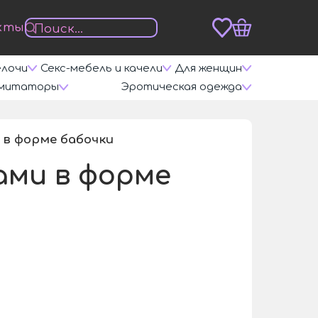
кты
елочи
Секс-мебель и качели
Для женщин
митаторы
Эротическая одежда
 в форме бабочки
/
ами в форме