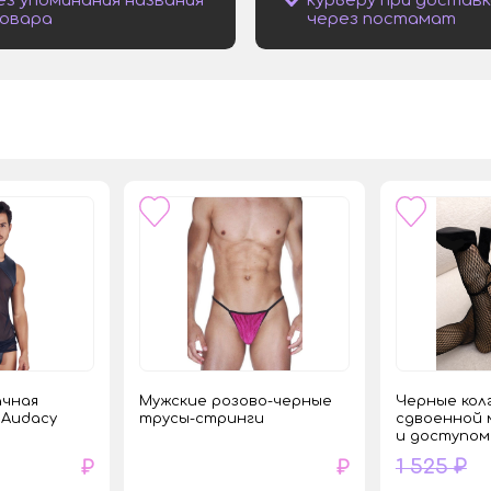
овара
через постамат
ачная
Мужские розово-черные
Черные кол
 Audacy
трусы-стринги
сдвоенной 
и доступом
1 525 ₽
₽
₽