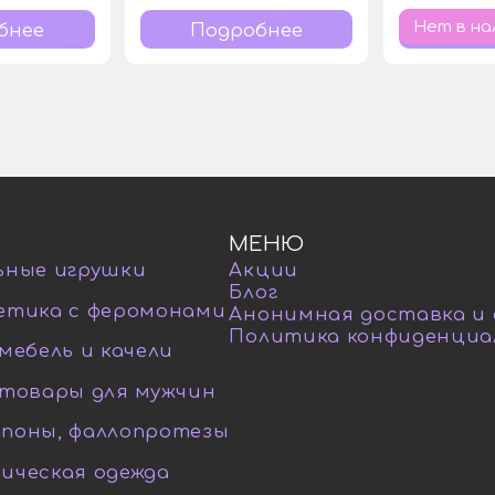
Нет в на
бнее
Подробнее
МЕНЮ
ьные игрушки
Акции
Блог
етика с феромонами
Анонимная доставка и
Политика конфиденциа
мебель и качели
-товары для мужчин
поны, фаллопротезы
ическая одежда