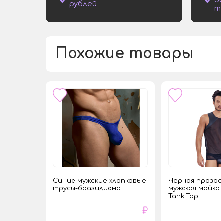
рублей
т
Похожие товары
Синие мужские хлопковые
Черная прозр
трусы-бразилиана
мужская майка
Tank Top
₽