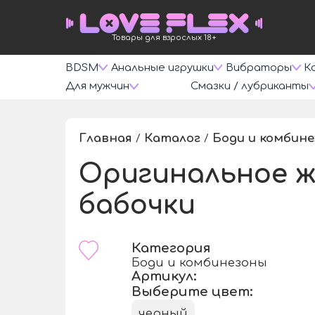
Товары для взрослых 18+
BDSM
Анальные игрушки
Вибраторы
К
Для мужчин
Смазки / лубриканты
Главная
Каталог
Боди и комбин
/
/
Оригинальное ж
бабочки
Категория
Боди и комбинезоны
Артикул:
Выберите цвет:
черный