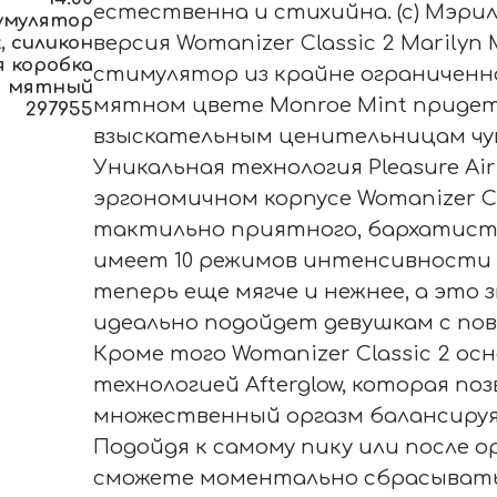
естественна и стихийна. (c) Мэр
умулятор
 силикон
версия Womanizer Classic 2 Marily
 коробка
стимулятор из крайне ограниченн
мятный
мятном цвете Monroe Mint придет
297955
взыскательным ценительницам чу
Уникальная технология Pleasure Ai
эргономичном корпусе Womanizer Cl
тактильно приятного, бархатист
имеет 10 режимов интенсивности 
теперь еще мягче и нежнее, а это
идеально подойдет девушкам с п
Кроме того Womanizer Classic 2 о
технологией Afterglow, которая п
множественный оргазм балансируя 
Подойдя к самому пику или после 
сможете моментально сбрасывать