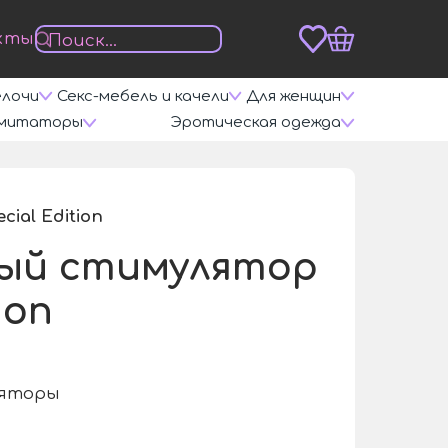
кты
елочи
Секс-мебель и качели
Для женщин
митаторы
Эротическая одежда
al Edition
/
ый стимулятор
ion
ляторы