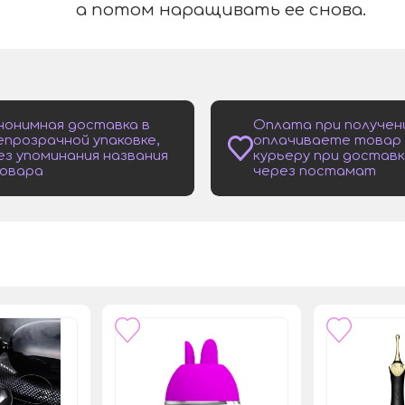
а потом наращивать ее снова.
нонимная доставка в
Оплата при получен
епрозрачной упаковке,
оплачиваете товар
ез упоминания названия
курьеру при доставк
овара
через постамат