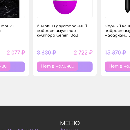
шарики
Лиловый двусторонний
Черный кл
r
вибростимулятор
вибростиму
клитора Gemini Ball
насадками 
2 077 ₽
3 630 ₽
2 722 ₽
15 870 ₽
чии
Нет в наличии
Нет в на
МЕНЮ