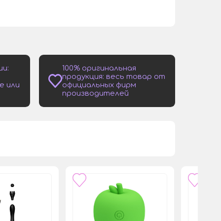
ии:
100% оригинальная
продукция: весь товар от
е или
официальных фирм
производителей