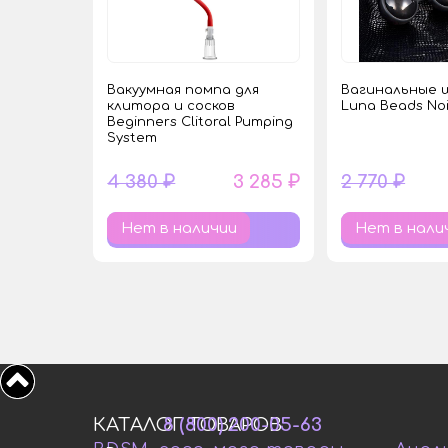
Вакуумная помпа для
Вагинальные 
клитора и сосков
Luna Beads Noi
Beginners Clitoral Pumping
System
4 380 ₽
3 285 ₽
2 770 ₽
Нет в наличии
Нет в нали
КАТАЛОГ ТОВАРОВ
8 (800) 200-05-63