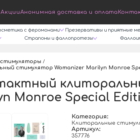
Акции
Анонимная доставка и оплата
Конта
осметика с феромонами
Презервативы и приятные м
Страпоны и фаллопротезы
Фаллои
 стимуляторы
/
й стимулятор Womanizer Marilyn Monroe Speci
тактный клиторальн
n Monroe Special Edit
Категория:
Клиторальные стиму
Артикул:
357776