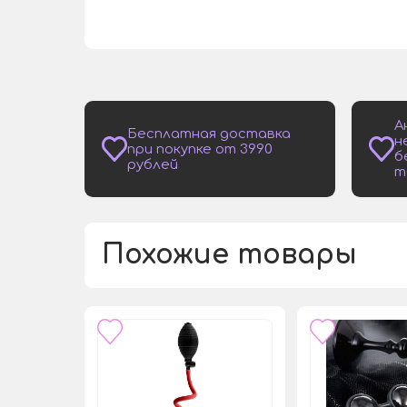
А
Бесплатная доставка
н
при покупке от 3990
б
рублей
т
Похожие товары