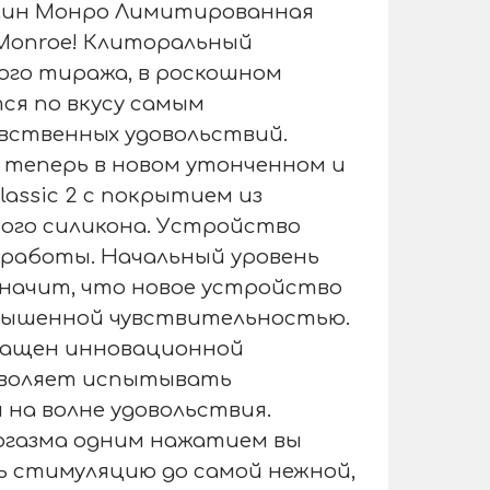
илин Монро Лимитированная
n Monroe! Клиторальный
ого тиража, в роскошном
ся по вкусу самым
вственных удовольствий.
r теперь в новом утонченном и
assic 2 с покрытием из
ого силикона. Устройство
работы. Начальный уровень
 значит, что новое устройство
овышенной чувствительностью.
снащен инновационной
озволяет испытывать
на волне удовольствия.
оргазма одним нажатием вы
 стимуляцию до самой нежной,