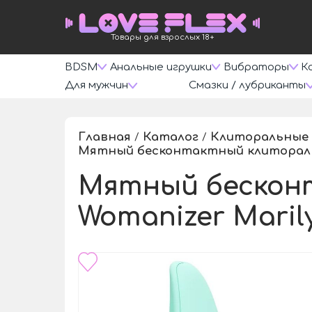
Товары для взрослых 18+
BDSM
Анальные игрушки
Вибраторы
К
Для мужчин
Смазки / лубриканты
Главная
Каталог
Клиторальные
/
/
Мятный бесконтактный клиторальны
Мятный бескон
Womanizer Marily