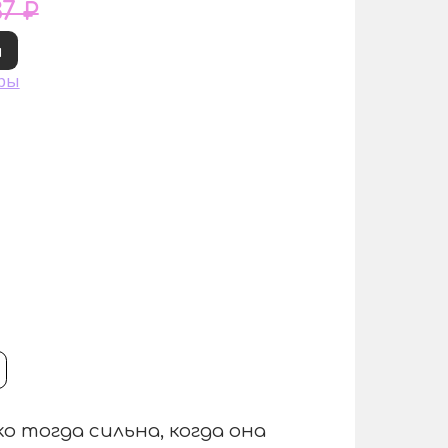
37 ₽
и
ры
 тогда сильна, когда она