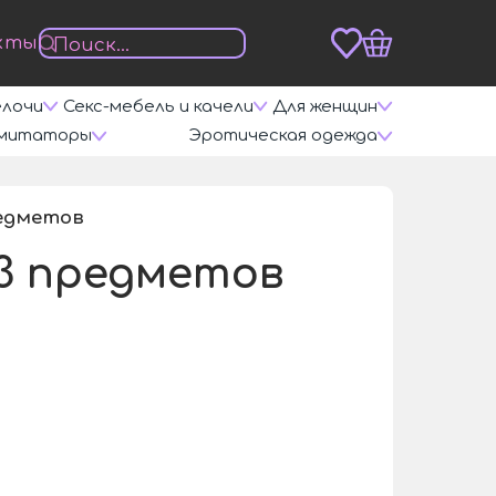
кты
елочи
Секс-мебель и качели
Для женщин
митаторы
Эротическая одежда
редметов
/
 3 предметов