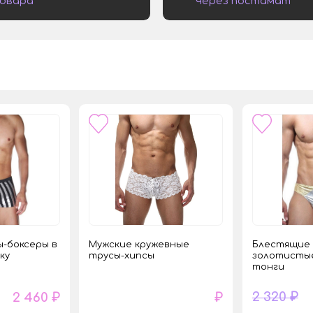
овара
через постамат
-боксеры в
Мужские кружевные
Блестящие 
ку
трусы-хипсы
золотистые
тонги
2 320 ₽
2 460 ₽
₽