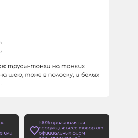
в: трусы-тонги на тонких
 на шею, тоже в полоску, и белых
.
ии:
100% оригинальная
продукция: весь товар от
е или
официальных фирм