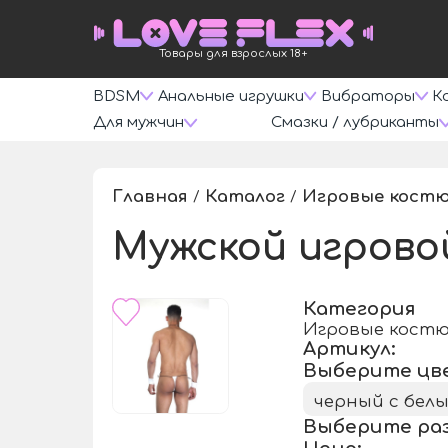
Товары для взрослых 18+
BDSM
Анальные игрушки
Вибраторы
К
Для мужчин
Смазки / лубриканты
Главная
Каталог
Игровые кост
/
/
Мужской игрово
Категория
Игровые кост
Артикул:
Выберите цв
черный с бел
Выберите ра