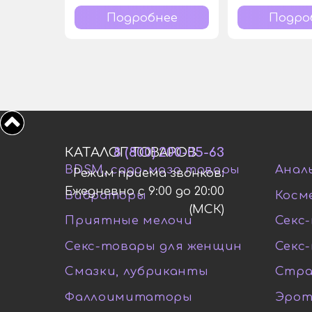
Подробнее
Подро
КАТАЛОГ ТОВАРОВ
8 (800) 200-05-63
BDSM, садо-мазо товары
Анал
Режим приема звонков:
Ежедневно с 9:00 до 20:00
Вибраторы
Косм
(МСК)
Приятные мелочи
Секс-
Секс-товары для женщин
Секс
Смазки, лубриканты
Стра
Фаллоимитаторы
Эрот