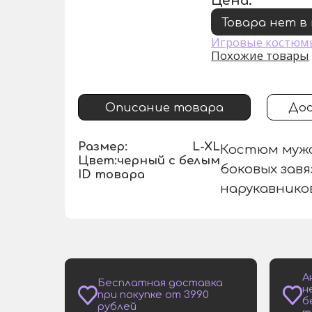
Цена:
Товара нет в
Игровые костюм
Похожие товары
Описание товара
Дос
Размер:
L-XL
Костюм мужс
Цвет:
черный с белым
боковых завя
ID товара
нарукавников
А
Бесплатная доставка
н
при покупке от 3990
б
рублей