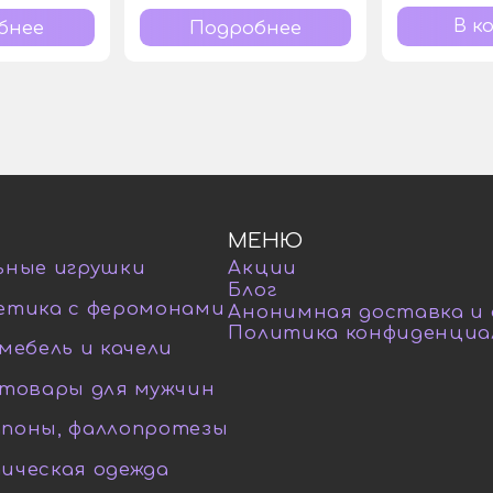
бнее
Подробнее
МЕНЮ
ьные игрушки
Акции
Блог
етика с феромонами
Анонимная доставка и
Политика конфиденциа
мебель и качели
-товары для мужчин
поны, фаллопротезы
ическая одежда