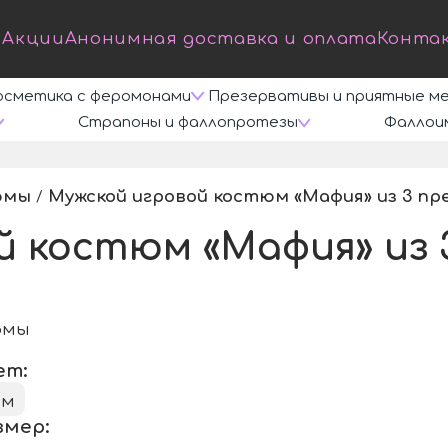
Акции
Анонимная доставка и оплата
Конта
осметика с феромонами
Презервативы и приятные м
Страпоны и фаллопротезы
Фаллои
юмы
Мужской игровой костюм «Мафия» из 3 п
/
й костюм «Мафия» из
юмы
ет:
ым
змер: