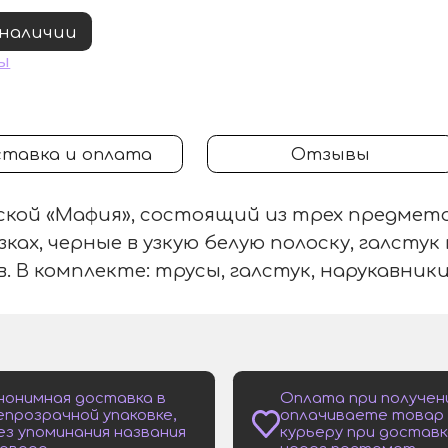
 наличии
ы
тавка и оплата
Отзывы
кой «Мафия», состоящий из трех предмето
зках, черные в узкую белую полоску, галстук
. В комплекте: трусы, галстук, нарукавники
нонимная доставка в
Оплата при получен
епрозрачной упаковке,
оплачиваете товар
ез упоминания названия
курьеру при доставк