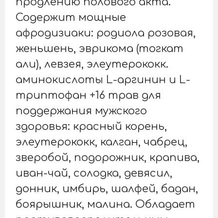
продлению полового акта.
Содержит мощные
афродизиаки: родиола розовая,
женьшень, эврикома (тогкат
али), левзея, элеутерококк.
аминокислоты L-аргинин и L-
триптофан +16 трав для
поддержания мужского
здоровья: красный корень,
элеутерококк, калган, чабрец,
зверобой, подорожник, крапива,
иван-чай, солодка, девясил,
донник, имбирь, шалфей, бадан,
боярышник, малина. Обладает