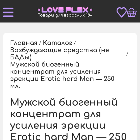
Товары для взрослых 18+
Главная
Каталог
/
/
Возбуждающие средства (не
/
БАДы)
Мужской биогенный
концентрат для усиления
/
эрекции Erotic hard Man — 250
мл.
Мужской биогенный
концентрат для
усиления эрекции
Erotic hard Man — 250