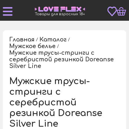
Товары для взрослых 18+
Главная
Каталог
/
/
Мужское белье
/
Мужские трусы-стринги с
серебристой резинкой Doreanse
/
Silver Line
Мужские трусы-
стринги с
серебристой
резинкой Doreanse
Silver Line