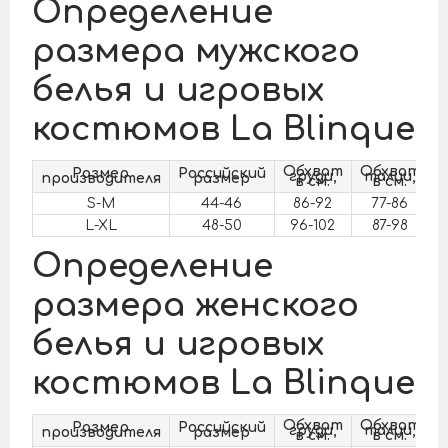
Определение
размера мужского
белья и игровых
костюмов La Blinque
Обхват
Обхват
О
Размер
Российский
груди,
талии,
производителя
размер
в см.
в см.
S-M
44-46
86-92
77-86
L-XL
48-50
96-102
87-98
Определение
размера женского
белья и игровых
костюмов La Blinque
Обхват
Обхват
О
Размер
Российский
груди,
талии,
производителя
размер
в см.
в см.