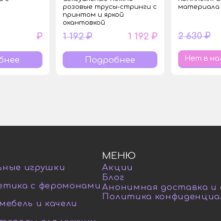
розовые трусы-стринги с
материала 
принтом и яркой
окантовкой
2 630 ₽
₽
1 192 ₽
1 192 ₽
Нет в на
бнее
Подробнее
МЕНЮ
ьные игрушки
Акции
Блог
етика с феромонами
Анонимная доставка и
Политика конфиденциа
мебель и качели