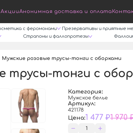
Акции
Анонимная доставка и оплата
Конта
осметика с феромонами
Презервативы и приятные м
Страпоны и фаллопротезы
Фаллои
Мужские розовые трусы-тонги с оборками
/
/
е трусы-тонги с обо
Категория:
Мужское белье
Артикул:
421178
1 477 ₽
1 970 
Цена: