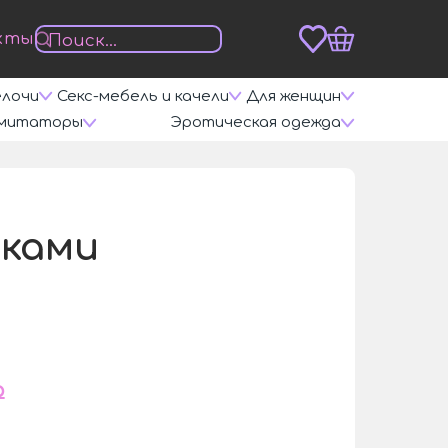
кты
елочи
Секс-мебель и качели
Для женщин
митаторы
Эротическая одежда
рками
₽