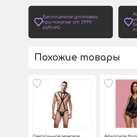
А
Бесплатная доставка
н
при покупке от 3990
б
рублей
т
Похожие товары
Сексуальное мужское
Атласное бод