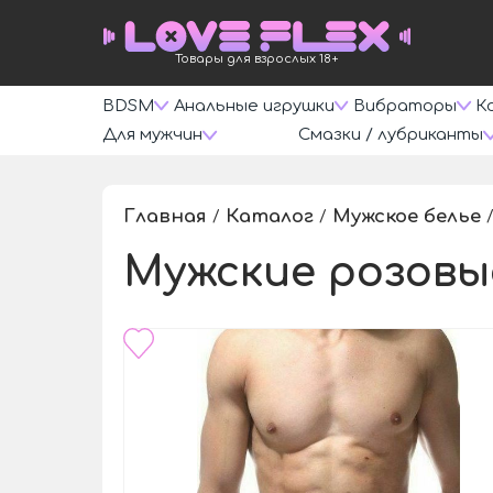
Товары для взрослых 18+
BDSM
Анальные игрушки
Вибраторы
К
Для мужчин
Смазки / лубриканты
Главная
Каталог
Мужское белье
/
/
Мужские розовы