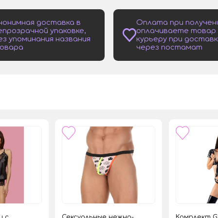
нонимная доставка в
Оплата при получен
епрозрачной упаковке,
оплачиваете товар
ез упоминания названия
курьеру при доставк
овара
через постамат
и с
Сексуальные нежно-
Комплект Gi