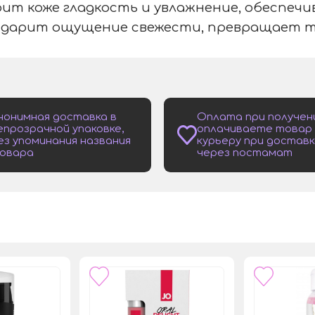
рит коже гладкость и увлажнение, обеспеч
 дарит ощущение свежести, превращает т
нонимная доставка в
Оплата при получен
епрозрачной упаковке,
оплачиваете товар
ез упоминания названия
курьеру при доставк
овара
через постамат