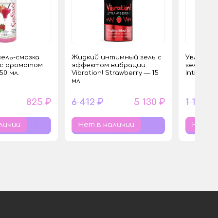
ель-смазка
Жидкий интимный гель с
Увлажня
T с ароматом
эффектом вибрации
гель на 
50 мл.
Vibration! Strawberry — 15
Intim Heal
мл.
825 ₽
6 412 ₽
5 130 ₽
1 175 ₽
личии
Нет в наличии
Нет в 