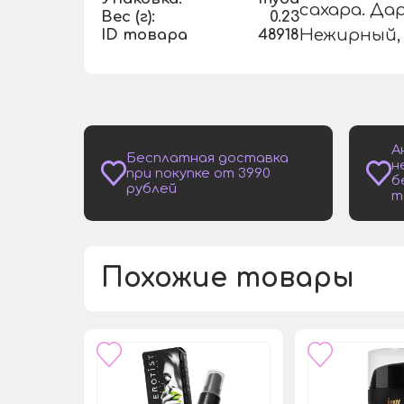
сахара. Да
Вес (г):
0.23
ID товара
48918
Нежирный,
А
Бесплатная доставка
н
при покупке от 3990
б
рублей
т
Похожие товары