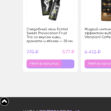
Съедобный гель Erotist
Жидкий интим
Sweet Provocation Fruit
эффектом ви
Trio со вкусом киви,
Vibration! Coff
граната и яблока — 30 мл.
770 ₽
577 ₽
6 412 ₽
Нет в наличии
Нет в нали