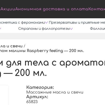
Акции
Анонимная доставка и оплата
Конта
осметика с феромонами
Презервативы и приятные м
Страпоны и фаллопротезы
Фаллои
ла и свечи
/
м малины Raspberry feeling — 200 мл.
/
 для тела с аромат
g — 200 мл.
Категория:
Массажные масла и свечи
Артикул:
65823