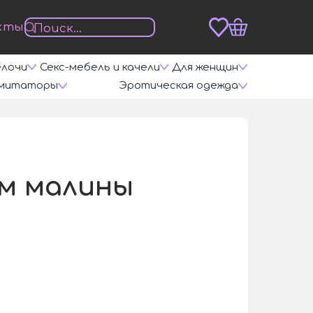
кты
елочи
Секс-мебель и качели
Для женщин
митаторы
Эротическая одежда
ом малины