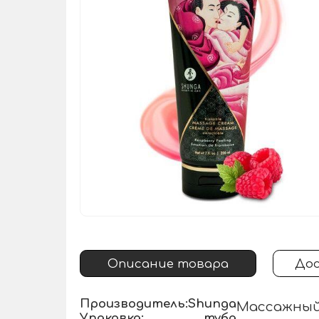
Описание товара
Дос
Производитель:
Shunga
Массажный
Упаковка:
туба