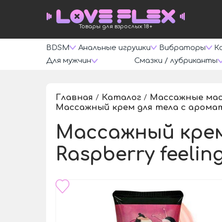
Товары для взрослых 18+
BDSM
Анальные игрушки
Вибраторы
К
Для мужчин
Смазки / лубриканты
Главная
Каталог
Массажные мас
/
/
Массажный крем для тела с аромато
Массажный крем
Raspberry feelin