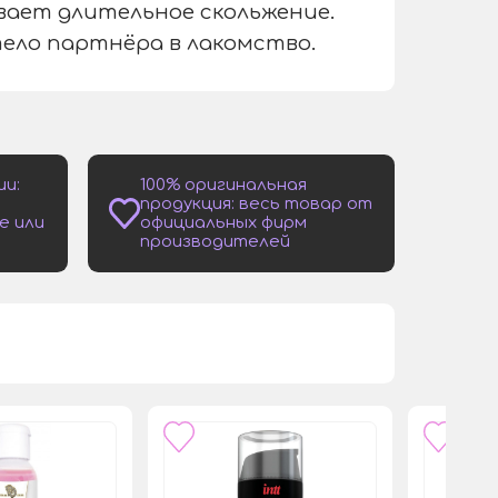
ивает длительное скольжение.
ело партнёра в лакомство.
ии:
100% оригинальная
продукция: весь товар от
е или
официальных фирм
производителей