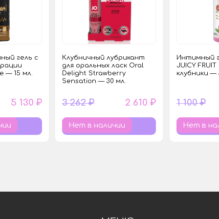
ный гель с
Клубничный лубрикант
Интимный г
брации
для оральных ласк Oral
JUICY FRUI
ee — 15 мл.
Delight Strawberry
клубники — 
Sensation — 30 мл.
5 130 ₽
3 262 ₽
2 610 ₽
1 100 ₽
чии
Нет в наличии
Нет в на