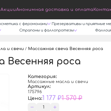
Акции
Анонимная доставка и оплата
Конта
осметика с феромонами
Презервативы и приятные м
Страпоны и фаллопротезы
Фаллои
ла и свечи
Массажная свеча Весенняя роса
/
/
а Весенняя роса
Категория:
Массажные масла и свечи
Артикул:
175796
1 177 ₽
1 570 ₽
Цена: