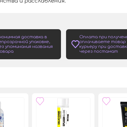
нства и расслабления.
нонимная доставка в
Оплата при получен
епрозрачной упаковке,
оплачиваете товар
ез упоминания названия
курьеру при доставк
овара
через постамат