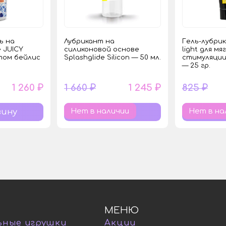
ь на
Лубрикант на
Гель-лубри
 JUICY
силиконовой основе
light для мя
том бейлис
Splashglide Silicon — 50 мл.
стимуляции
— 25 гр.
1 260 ₽
1 660 ₽
1 245 ₽
825 ₽
Нет в наличии
Нет в на
МЕНЮ
ьные игрушки
Акции