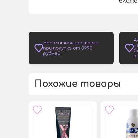
блаже
А
Бесплатная доставка
н
при покупке от 3990
б
рублей
т
Похожие товары