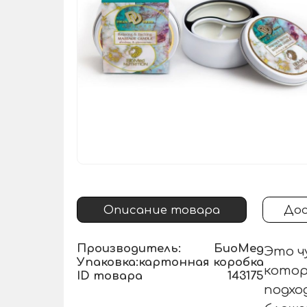
Описание товара
Дос
Производитель:
БиоМед
Это ч
Упаковка:
картонная коробка
котор
ID товара
143175
подхо