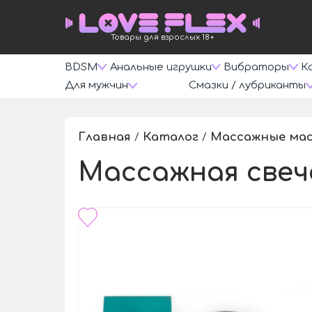
Товары для взрослых 18+
BDSM
Анальные игрушки
Вибраторы
К
Для мужчин
Смазки / лубриканты
Главная
Каталог
Массажные мас
/
/
Массажная свеч