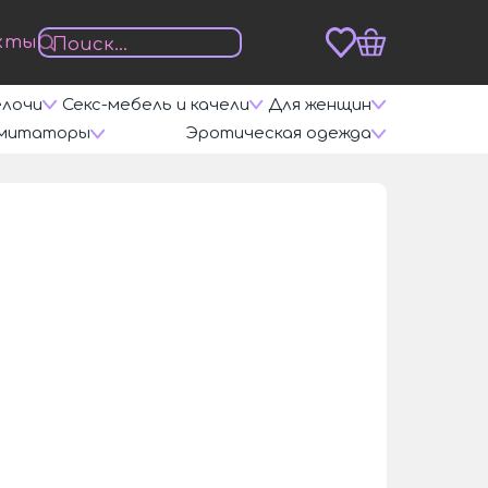
кты
елочи
Секс-мебель и качели
Для женщин
митаторы
Эротическая одежда