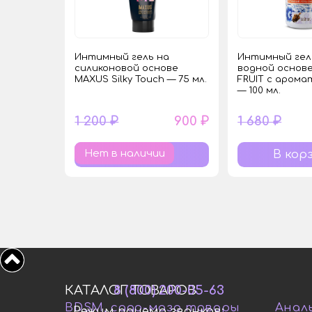
Интимный гель на
Интимный гел
силиконовой основе
водной основе
MAXUS Silky Touch — 75 мл.
FRUIT с арома
— 100 мл.
1 200 ₽
900 ₽
1 680 ₽
Нет в наличии
КАТАЛОГ ТОВАРОВ
8 (800) 200-05-63
BDSM, садо-мазо товары
Анал
Режим приема звонков: