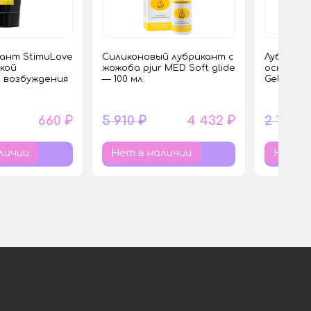
кант StimuLove
Силиконовый лубрикант с
Лубрикан
гкой
жожоба pjur MED Soft glide
основе Sl
 возбуждения
— 100 мл.
Gel — 30 
660 ₽
5 910 ₽
4 432 ₽
2 190 ₽
личии
Нет в наличии
Нет в 