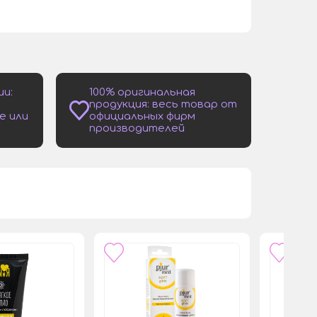
ии:
100% оригинальная
продукция: весь товар от
е или
официальных фирм
производителей