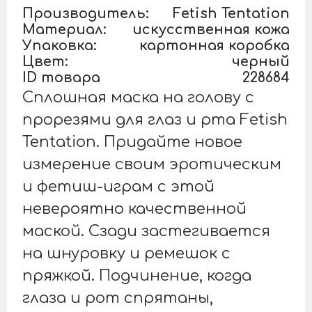
Производитель:
Fetish Tentation
Материал:
искусственная кожа
Упаковка:
картонная коробка
Цвет:
черный
ID товара
228684
Сплошная маска на голову с
прорезями для глаз и рта Fetish
Tentation. Придайте новое
измерение своим эротическим
и фетиш-играм с этой
невероятно качественной
маской. Сзади застегивается
на шнуровку и ремешок с
пряжкой. Подчинение, когда
глаза и рот спрятаны,