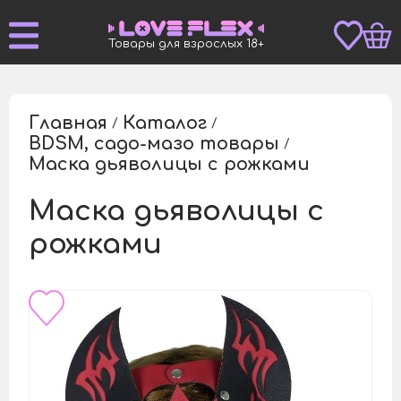
Товары для взрослых 18+
Главная
Каталог
/
/
BDSM, садо-мазо товары
/
Маска дьяволицы с рожками
/
Маска дьяволицы с
рожками