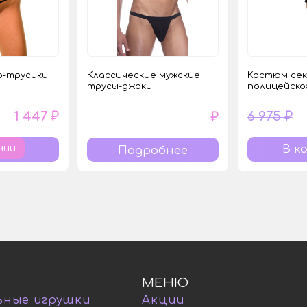
о-трусики
Классические мужские
Костюм сек
трусы-джоки
полицейско
1 447 ₽
6 975 ₽
₽
чии
Подробнее
МЕНЮ
ьные игрушки
Акции