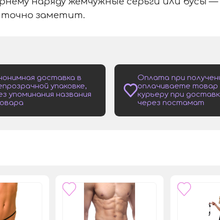
рнему наряду жемчужные серьги или бусы —
 точно заметит.
нонимная доставка в
Оплата при получен
епрозрачной упаковке,
оплачиваете товар
ез упоминания названия
курьеру при доставк
овара
через постамат