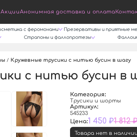
Акции
Анонимная доставка и оплата
Конта
осметика с феромонами
Презервативы и приятные м
Страпоны и фаллопротезы
Фаллои
ты
Кружевные трусики с нитью бусин в шагу
/
/
ики с нитью бусин в 
Категория:
Трусики и шорты
Артикул:
545233
1 450 ₽
1 812 
Цена:
Товара нет в наличи