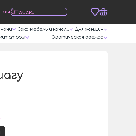
кты
елочи
Секс-мебель и качели
Для женщин
митаторы
Эротическая одежда
шагу
₽
и