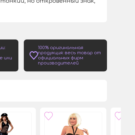
 тонкий, но откровенный знак,
ии:
100% оригинальная
продукция: весь товар от
е или
официальных фирм
производителей