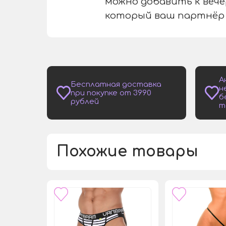
можно добавить к вече
который ваш партнёр
А
Бесплатная доставка
н
при покупке от 3990
б
рублей
т
Похожие товары