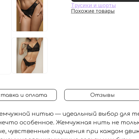
Трусики и шорты
Похожие товары
тавка и оплата
Отзывы
емчужной нитью — идеальный выбор для те
нечто особенное. Жемчужная нить не толь
бые, чувственные ощущения при каждом дви