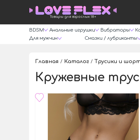
Товары для взрослых 18+
BDSM
Анальные игрушки
Вибраторы
К
Для мужчин
Смазки / лубриканты
Главная
Каталог
Трусики и шор
/
/
Кружевные трус