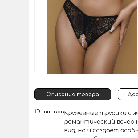
Описание товара
Дос
ID товара
Кружевные трусики с ж
романтический вечер 
вид, но и создаёт осо