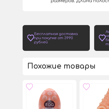
размеров. Длина полост
А
Бесплатная доставка
н
при покупке от 3990
б
рублей
т
Похожие товары