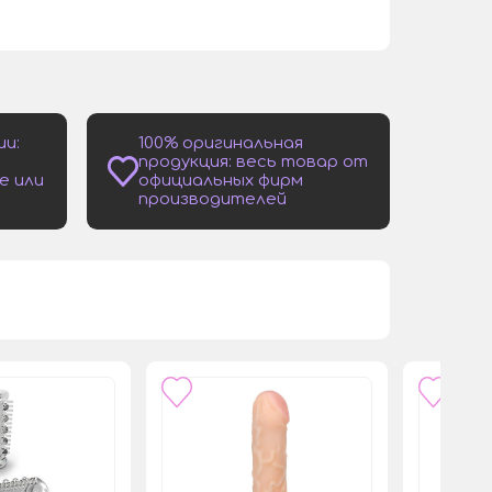
ии:
100% оригинальная
продукция: весь товар от
е или
официальных фирм
производителей