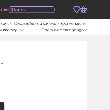
кты
елочи
Секс-мебель и качели
Для женщин
митаторы
Эротическая одежда
/
.
и