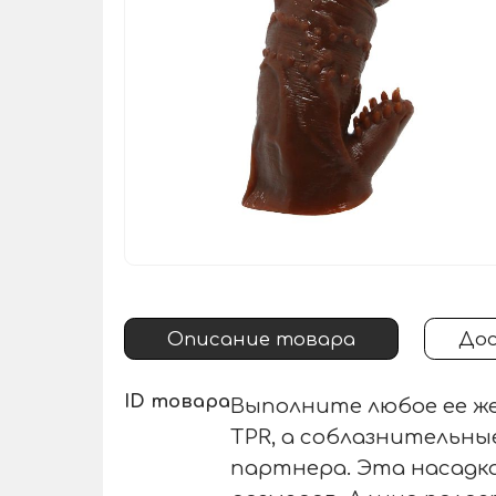
Описание товара
Дос
ID товара
Выполните любое ее же
TPR, а соблазнительн
партнера. Эта насадка