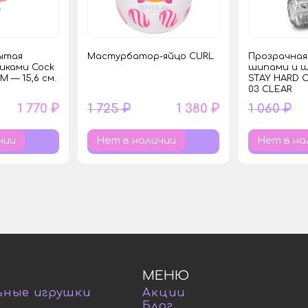
рытая
Мастурбатор-яйцо CURL
Прозрачная
иками Cock
шипами и 
 M — 15,6 см.
STAY HARD 
03 CLEAR
1 770 ₽
1 725 ₽
1 380 ₽
1 060 ₽
чии
Нет в наличии
Нет в на
МЕНЮ
ьные игрушки
Акции
Блог