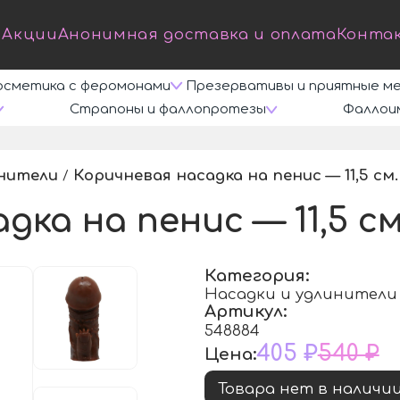
Акции
Анонимная доставка и оплата
Конта
осметика с феромонами
Презервативы и приятные м
Страпоны и фаллопротезы
Фаллои
инители
Коричневая насадка на пенис — 11,5 см.
/
ка на пенис — 11,5 см
Категория:
Насадки и удлинители
Артикул:
548884
405 ₽
540 ₽
Цена:
Товара нет в наличи