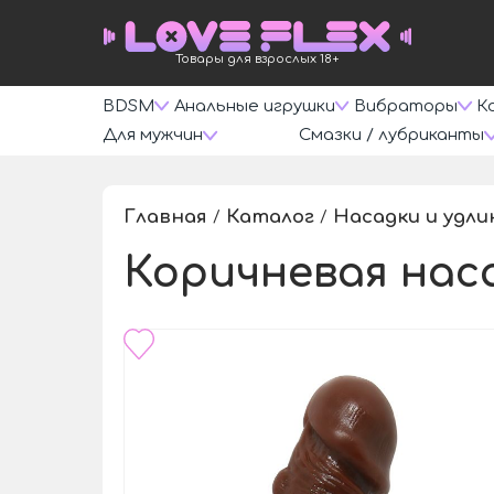
Товары для взрослых 18+
BDSM
Анальные игрушки
Вибраторы
К
Для мужчин
Смазки / лубриканты
Главная
Каталог
Насадки и удл
/
/
Коричневая насад