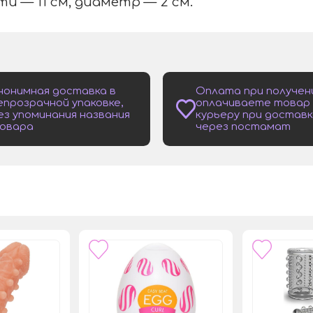
и — 11 см, диаметр — 2 см.
нонимная доставка в
Оплата при получен
епрозрачной упаковке,
оплачиваете товар
ез упоминания названия
курьеру при доставк
овара
через постамат