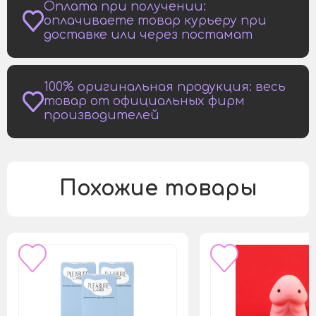
Оплата при получении:
оплачиваете товар курьеру при
доставке или через постамат
100% оригинальная продукция: весь
товар от официальных фирм
производителей
Похожие товары