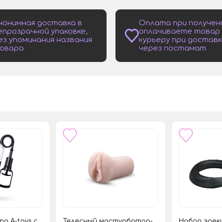
нонимная доставка в
Оплата при получен
епрозрачной упаковке,
оплачиваете товар
ез упоминания названия
курьеру при доставк
овара
через постамат
а A-toys с
Телесный мастурбатор-
Набор эрек