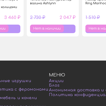
вагина Ashlynn
Ring Manho
 кольцами
3 460 ₽
2 730 ₽
2 047 ₽
1 510 ₽
чии
Нет в наличии
Нет в на
МЕНЮ
ьные игрушки
Акции
Блог
етика с феромонами
Анонимная доставка и
Политика конфиденциа
мебель и качели