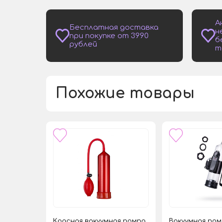
А
Бесплатная доставка
н
при покупке от 3990
б
рублей
т
Похожие товары
Красная вакуумная помпа
Вакуумная помп