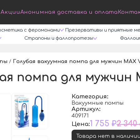
Акции
Анонимная доставка и оплата
Конта
осметика с феромонами
Презервативы и приятные м
Страпоны и фаллопротезы
Фаллои
мпы
Голубая вакуумная помпа для мужчин MAX 
/
ная помпа для мужчин
Категория:
Вакуумные помпы
Артикул:
409171
1 755 ₽
2 340
Цена:
Товара нет в наличи