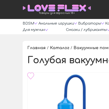
Товары для взрослых 18+
BDSM
Анальные игрушки
Вибраторы
К
Для мужчин
Смазки / лубриканты
Главная
Каталог
Вакуумные по
/
/
Голубая вакуум