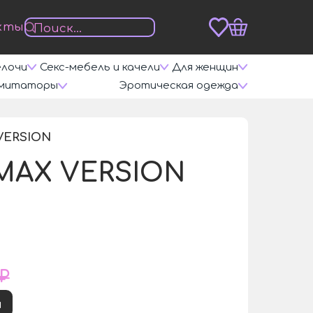
кты
елочи
Секс-мебель и качели
Для женщин
митаторы
Эротическая одежда
VERSION
/
 MAX VERSION
 ₽
и