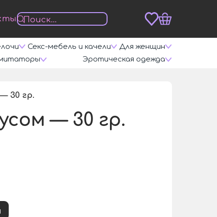
кты
елочи
Секс-мебель и качели
Для женщин
митаторы
Эротическая одежда
— 30 гр.
/
усом — 30 гр.
и