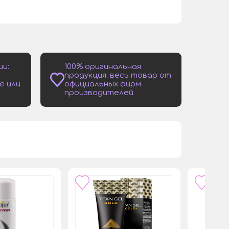
ии:
100% оригинальная
продукция: весь товар от
е или
официальных фирм
производителей