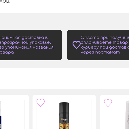
ов.
нонимная доставка в
Оплата при получен
епрозрачной упаковке,
оплачиваете товар
ез упоминания названия
курьеру при доставк
овара
через постамат