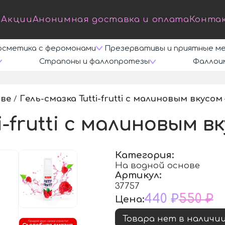
Акции
Анонимная доставка и оплата
Конта
осметика с феромонами
Презервативы и приятные м
Страпоны и фаллопротезы
Фаллои
ове
Гель-смазка Tutti-frutti с малиновым вкусом 
/
i-frutti с малиновым вк
Категория:
На водной основе
Артикул:
37757
440 ₽
550 ₽
Цена:
Товара нет в наличи