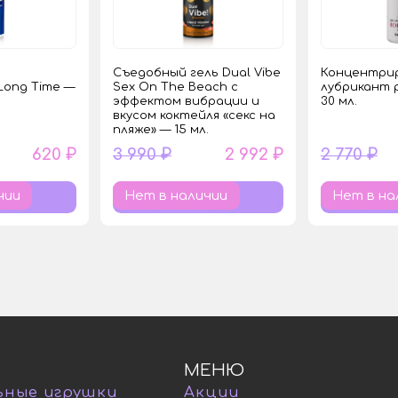
Съедобный гель Dual Vibe
Концентри
Long Time —
Sex On The Beach с
лубрикант 
эффектом вибрации и
30 мл.
вкусом коктейля «секс на
пляже» — 15 мл.
620 ₽
3 990 ₽
2 992 ₽
2 770 ₽
чии
Нет в наличии
Нет в на
МЕНЮ
ьные игрушки
Акции