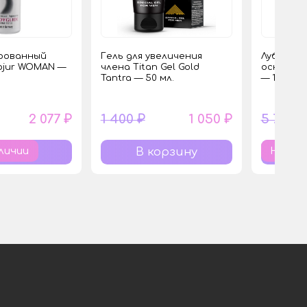
рованный
Гель для увеличения
Лубрикан
pjur WOMAN —
члена Titan Gel Gold
основе Te
Tantra — 50 мл.
— 170 мл.
2 077 ₽
1 400 ₽
1 050 ₽
5 775 ₽
личии
Нет в 