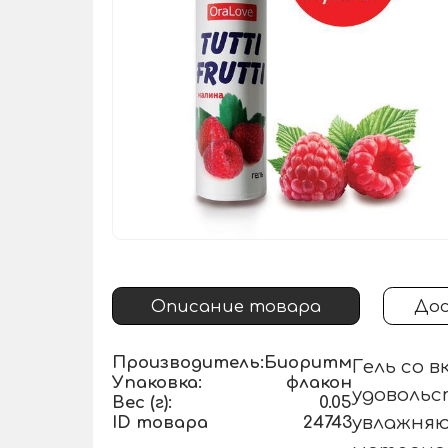
Описание товара
Дос
Производитель:
Биоритм
Гель со 
Упаковка:
флакон
удовольс
Вес (г):
0.05
ID товара
24743
увлажняю