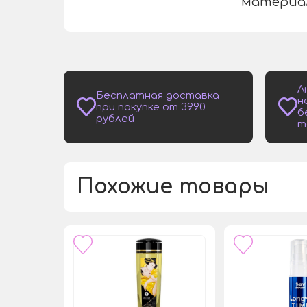
материал
А
Бесплатная доставка
н
при покупке от 3990
б
рублей
т
Похожие товары