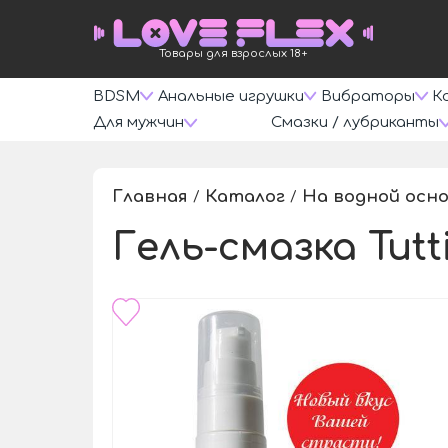
Товары для взрослых 18+
BDSM
Анальные игрушки
Вибраторы
К
Для мужчин
Смазки / лубриканты
Главная
Каталог
На водной осн
/
/
Гель-смазка Tutt