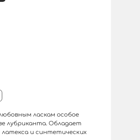
любовным ласкам особое
тве лубриканта. Обладает
 латекса и синтетических