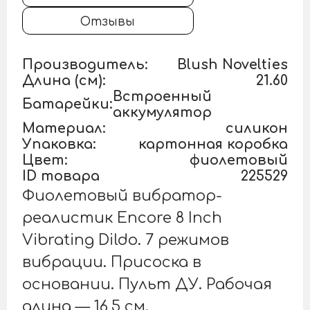
Отзывы
Производитель:
Blush Novelties
Длина (см):
21.60
Встроенный
Батарейки:
аккумулятор
Материал:
силикон
Упаковка:
картонная коробка
Цвет:
фиолетовый
ID товара
225529
Фиолетовый вибратор-
реалистик Encore 8 Inch
Vibrating Dildo. 7 режимов
вибрации. Присоска в
основании. Пульт ДУ. Рабочая
длина — 16,5 см.