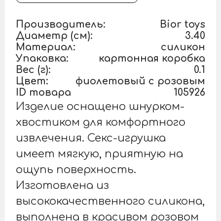
Производитель:
Bior toys
Диаметр (см):
3.40
Материал:
силикон
Упаковка:
картонная коробка
Вес (г):
0.1
Цвет:
фиолетовый с розовым
ID товара
105926
Изделие оснащено шнурком-
хвостиком для комфортного
извлечения. Секс-игрушка
имеет мягкую, приятную на
ощупь поверхность.
Изготовлена из
высококачественного силикона,
выполнена в красивом розовом