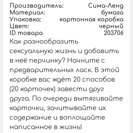
Производитель:
Сима-Ленд
Материал:
бумага
Упаковка:
картонная коробка
Цвет:
черный
ID товара
203706
Как разнообразить
сексуальную жизнь и добавить
в неё перчинку? Начните с
предварительных ласк. В этой
коробке вас ждёт 20 способов
(20 карточек) завести друг
друга. По очереди вытягивайте
карточки, зачитывайте их
содержание и воплощайте
написанное в жизнь!