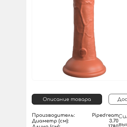
Описание товара
Дос
Производитель:
Pipedream
Си
Диаметр (см):
3.70
вы
Длина (см):
17.80