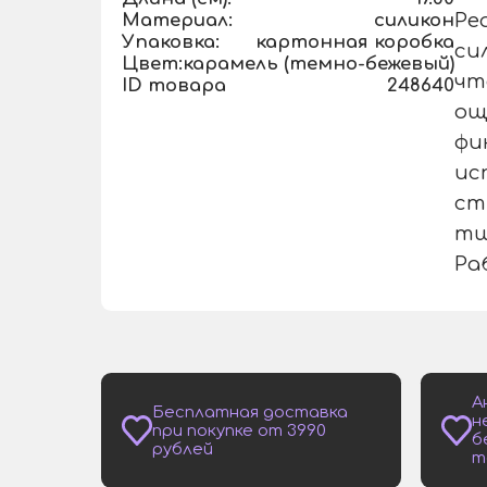
Материал:
силикон
Ре
Упаковка:
картонная коробка
си
Цвет:
карамель (темно-бежевый)
чт
ID товара
248640
ощ
фи
ис
ст
тщ
Ра
А
Бесплатная доставка
н
при покупке от 3990
б
рублей
т