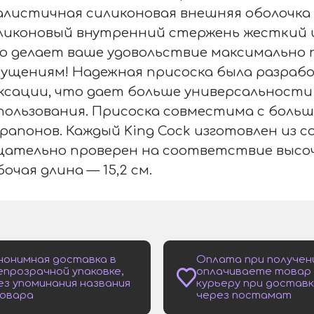
алистичная силиконовая внешняя оболочка 
ликоновый внутренний стержень жесткий и
о делает ваше удовольствие максимально
ущениям! Надежная присоска была разрабо
ксации, что дает больше универсальности 
пользования. Присоска совместима с боль
рапонов. Каждый King Cock изготовлен из 
ательно проверен на соответствие высо
бочая длина — 15,2 см.
нонимная доставка в
Оплата при получен
епрозрачной упаковке,
оплачиваете товар
ез упоминания названия
курьеру при доставк
овара
через постамат