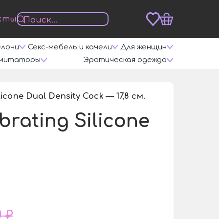
кты
елочи
Секс-мебель и качели
Для женщин
митаторы
Эротическая одежда
one Dual Density Cock — 17,8 см.
/
ating Silicone
0 ₽