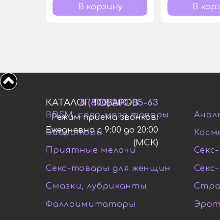
КАТАЛОГ ТОВАРОВ
8 (800) 200-05-63
BDSM, садо-мазо товары
Анал
Режим приема звонков:
Ежедневно с 9:00 до 20:00
Вибраторы
Косм
(МСК)
Приятные мелочи
Секс-
Секс-товары для женщин
Секс
Смазки, лубриканты
Стра
Фаллоимитаторы
Эрот