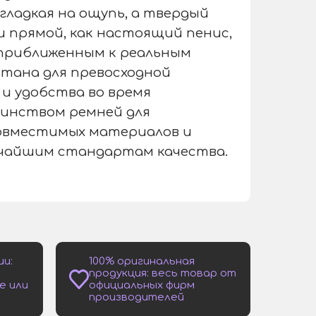
гладкая на ощупь, а твердый
 прямой, как настоящий пенис,
 приближенным к реальным
тана для превосходной
и удобства во время
шинством ремней для
совместимых материалов и
чайшим стандартам качества.
ии:
100% оригинальная
продукция: весь товар от
е или
официальных фирм
производителей