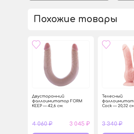
Похожие товары
Двусторонний
Телесный
фаллоимитатор FORM
фаллоимитато
KEEP — 42,6 см.
Cock — 20,32 см
4 060 ₽
3 045 ₽
3 340 ₽