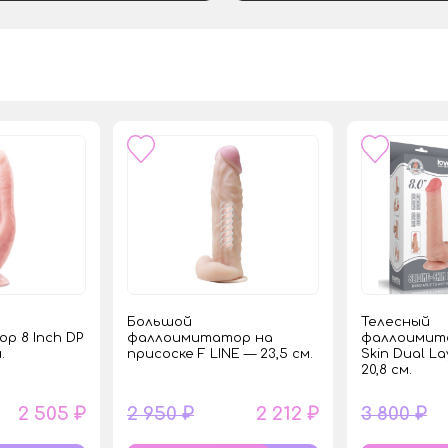
Большой
Телесный
р 8 Inch DP
фаллоимитатор на
фаллоимита
.
присоске F LINE — 23,5 см.
Skin Dual L
20,8 см.
2 505 ₽
2 950 ₽
2 212 ₽
3 800 ₽