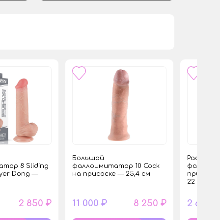
Большой
Расширя
тор 8 Sliding
фаллоимитатор 10 Cock
фаллоим
ayer Dong —
на присоске — 25,4 см.
присоске
22 см.
2 850 ₽
11 000 ₽
8 250 ₽
2 687 ₽