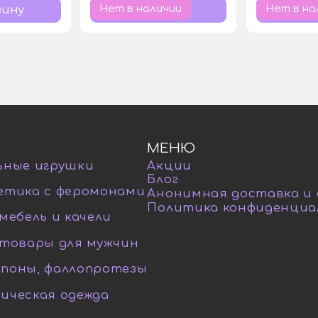
Нет в наличии
Нет в на
МЕНЮ
ьные игрушки
Акции
Блог
етика с феромонами
Анонимная доставка и
Политика конфиденциа
мебель и качели
-товары для мужчин
поны, фаллопротезы
ическая одежда