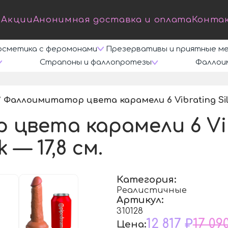
Акции
Анонимная доставка и оплата
Конта
осметика с феромонами
Презервативы и приятные м
Страпоны и фаллопротезы
Фаллои
Фаллоимитатор цвета карамели 6 Vibrating Silic
/
вета карамели 6 Vibr
 — 17,8 см.
Категория:
Реалистичные
Артикул:
310128
12 817 ₽
17 09
Цена: