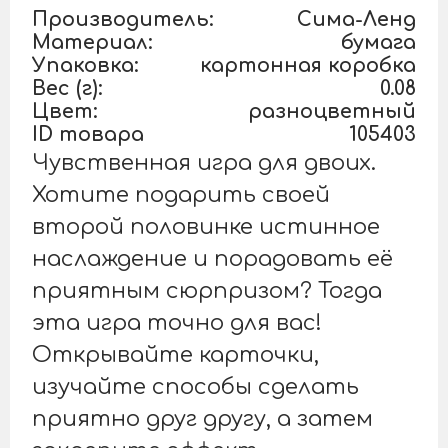
Производитель:
Сима-Ленд
Материал:
бумага
Упаковка:
картонная коробка
Вес (г):
0.08
Цвет:
разноцветный
ID товара
105403
Чувственная игра для двоих.
Хотите подарить своей
второй половинке истинное
наслаждение и порадовать её
приятным сюрпризом? Тогда
эта игра точно для вас!
Открывайте карточки,
изучайте способы сделать
приятно друг другу, а затем