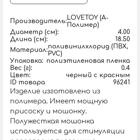
LOVETOY (А-
Производитель:
Полимер)
Диаметр (см):
4.00
Длина (см):
18.50
поливинилхлорид (ПВХ,
Материал:
PVC)
Упаковка:
полиэтиленовая пленка
Вес (г):
0.4
Цвет:
черный с красным
ID товара
96241
Изделие изготовлено из
полимера. Имеет мощную
присоску и мошонку.
Полужесткая мошонка
используется для стимуляции