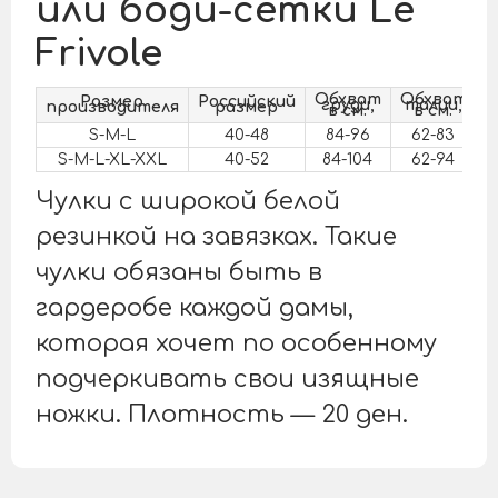
или боди-сетки Le
Frivole
Обхват
Обхват
О
Размер
Российский
груди,
талии,
производителя
размер
в см.
в см.
S-M-L
40-48
84-96
62-83
S-M-L-XL-XXL
40-52
84-104
62-94
Чулки с широкой белой
резинкой на завязках. Такие
чулки обязаны быть в
гардеробе каждой дамы,
которая хочет по особенному
подчеркивать свои изящные
ножки. Плотность — 20 ден.