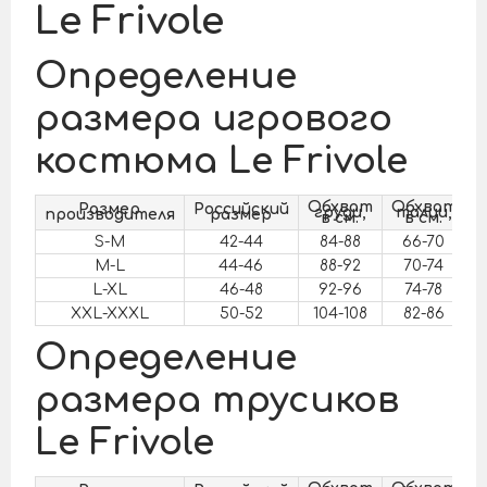
Le Frivole
Определение
размера игрового
костюма Le Frivole
Обхват
Обхват
О
Размер
Российский
груди,
талии,
производителя
размер
в см.
в см.
S-M
42-44
84-88
66-70
M-L
44-46
88-92
70-74
L-XL
46-48
92-96
74-78
XXL-XXXL
50-52
104-108
82-86
Определение
размера трусиков
Le Frivole