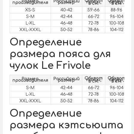
Обхват
Обхват
Размер
Российский
талии,
бёдер,
производителя
размер
в см.
в см.
XS-S
40-42
59-66
88-96
S-M
42-44
66-72
96-104
L-XL
46-48
72-78
100-108
XXL-XXXL
50-52
78-86
104-112
Определение
размера пояса для
чулок Le Frivole
Обхват
Обхват
Размер
Российский
талии,
бёдер,
производителя
размер
в см.
в см.
S-M
42-44
66-72
96-104
L-XL
46-48
72-78
100-108
XXL-XXXL
50-52
78-86
104-112
Определение
размера кэтсьюита