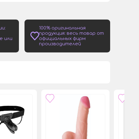
ии:
100% оригинальная
продукция: весь товар от
е или
официальных фирм
производителей