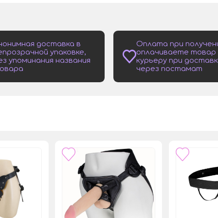
нонимная доставка в
Оплата при получен
епрозрачной упаковке,
оплачиваете товар
ез упоминания названия
курьеру при доставк
овара
через постамат