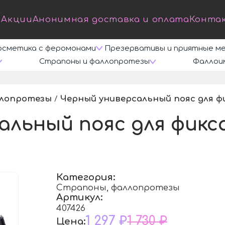
Акции
Анонимная доставка и оплата
Конта
осметика с феромонами
Презервативы и приятные м
Страпоны и фаллопротезы
Фаллои
ллопротезы
Черный универсальный пояс для ф
/
альный пояс для фикс
Категория:
Страпоны, фаллопротезы
Артикул:
407426
1 297 ₽
1 730 ₽
Цена: