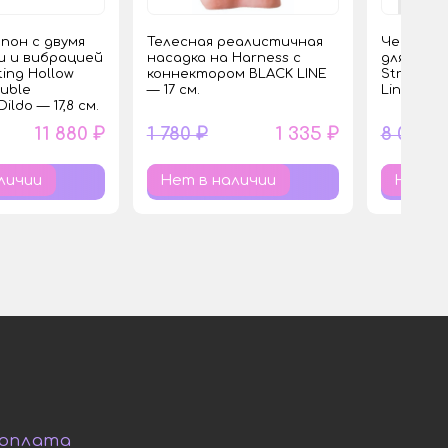
пон с двумя
Телесная реалистичная
Черные 
 и вибрацией
насадка на Harness с
для фикс
ting Hollow
коннектором BLACK LINE
Strap-on
uble
— 17 см.
Lingerie 
ildo — 17,8 см.
11 880 ₽
1 780 ₽
1 335 ₽
8 030 ₽
личии
Нет в наличии
Нет в 
 оплата