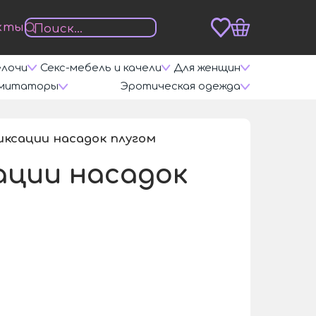
кты
елочи
Секс-мебель и качели
Для женщин
митаторы
Эротическая одежда
иксации насадок плугом
/
ации насадок