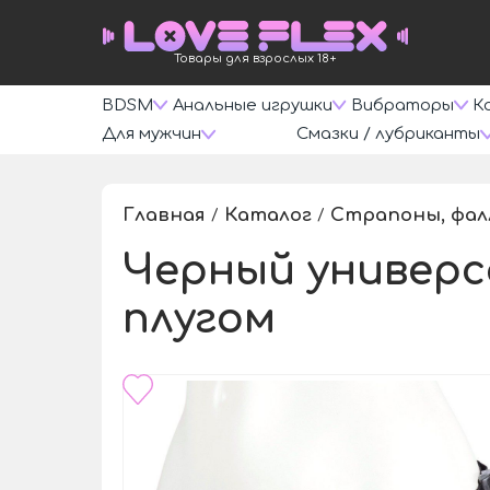
Товары для взрослых 18+
BDSM
Анальные игрушки
Вибраторы
К
Для мужчин
Смазки / лубриканты
Главная
Каталог
Страпоны, фа
/
/
Черный универс
плугом