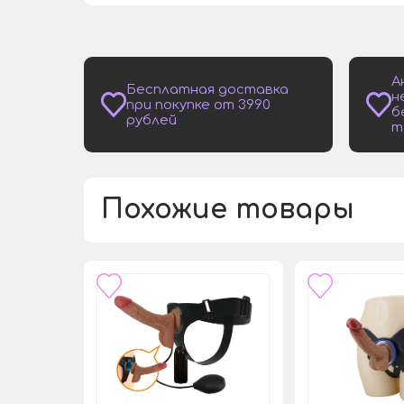
А
Бесплатная доставка
н
при покупке от 3990
б
рублей
т
Похожие товары