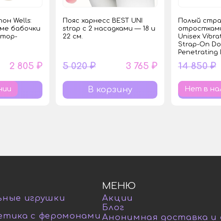
он Wells:
Пояс харнесс BEST UNI
Полый стра
ме бабочки
strap с 2 насадками — 18 и
отростками
тор-
22 см.
Unisex Vibra
Strap-On Do
Penetrating D
2 805 ₽
5 020 ₽
3 765 ₽
14 850 ₽
чии
Нет в на
МЕНЮ
ьные игрушки
Акции
Блог
етика с феромонами
Анонимная доставка и