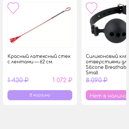
Красный латексный стек
Силиконовый кля
с лентами — 62 см.
отверстиями для
Silicone Breathabl
Small
1 430 ₽
1 072 ₽
8 090 ₽
Нет в наличи